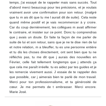
temps, j'ai essayé de te rappeler mais sans succès. Tout
d'abord merci beaucoup pour tes précisions, et je voulais
vraiment avoir une confirmation pour son retour. (malgré
que tu m ais dit que tu me l aurait dit de suite). Cela reste
quand même positif et je vais recommencer à y croire.
Car du coup dernièrement, tes collègues m avait affirmer
le contraire, et insister sur ce point. Donc tu comprendras
que j avais un doute. En faite ta façon de me parler de
suite de lui et son retour, sans que je ne te dise rien de lui
et notre relation, m a bleuffer, tu es une personne entière
et tu dis les choses directement, ont sent bien que tu ne
réfléchis pas, tu me dit que j aurais des nouvelles en
Février, celle fait tellement longtemps que j attends ça
que cela me paraît irréelle. tu es aidez par tes guides et je
les remercie vivement aussi. J essaie de te rappeler des
que possible, car j aimerais bien te parlé de mon travail.
Merci pour ton professionnalisme, et ta générosité de
cœur. Je me permets de t embrasser. Merci encore.
Marie José.