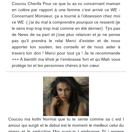
Coucou Cherifa Pour ce que tu as vu concernant maman
en colère par rapport à une femme c’est arrivé ce WE -
Concernant Monsieur, ça a tourné à l’obsession chez moi
ce WE :( j’ai du mal à comprendre pourquoi ce ressenti (je
le sens trop trop trop mal comme en été dernier). Tjrs pas
de News de sa part et j’ose plus relancer et je ne pense
pas qu’il prendra le relai Merci d’exister et de nous
apporter ton soutien, tes conseils et de nous aider à
travers ton don ! Merci pour tout ça ! Je te recommande
+++ A bientôt ma khoti je t’embrasse fort et qu’Allah vous
protège toi et les personnes chères à ton cœur
Coucou ma kothi Normal que tu te sente comme sa c est l
amour qui surgit et le debut est le moment le meilleur celui du
stress et le seduction Moi aussi.je t embrasse Et j espere