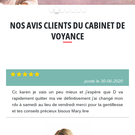
Précédent
Suivant
NOS AVIS CLIENTS DU CABINET DE
VOYANCE
posté le 30-06-2020
Cc karen je vais un peu mieux et j’espère que D va
rapidement quitter ma vie définitivement j’ai changé mon
rdv à samedi au lieu de vendredi merci pour ta gentillesse
et tes conseils précieux bisous Mary line