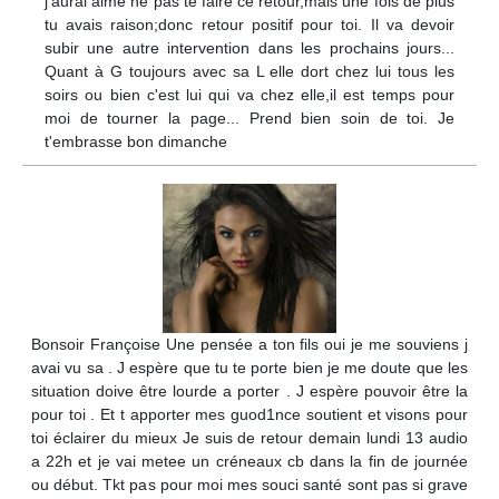
j'aurai aimé ne pas te faire ce retour,mais une fois de plus
tu avais raison;donc retour positif pour toi. Il va devoir
subir une autre intervention dans les prochains jours...
Quant à G toujours avec sa L elle dort chez lui tous les
soirs ou bien c'est lui qui va chez elle,il est temps pour
moi de tourner la page... Prend bien soin de toi. Je
t'embrasse bon dimanche
Bonsoir Françoise Une pensée a ton fils oui je me souviens j
avai vu sa . J espère que tu te porte bien je me doute que les
situation doive être lourde a porter . J espère pouvoir être la
pour toi . Et t apporter mes guod1nce soutient et visons pour
toi éclairer du mieux Je suis de retour demain lundi 13 audio
a 22h et je vai metee un créneaux cb dans la fin de journée
ou début. Tkt pas pour moi mes souci santé sont pas si grave