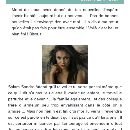
Merci de nous avoir donné de tes nouvelles J’espère
t’avoir bientôt, aujourd’hui du nouveau ... Pas de bonnes
nouvelles il n’envisage rien avec moi... il a dis à ma sœur
qu’on était pas fais pour être ensemble ! Voilà c’est bel et
bien fini ! Bisous
Salam Sandra Attend qu'il.te voi et tu verra par toi même que
ce qu'il dit n'a.pas lieu d etre Il voulait un enfant Le travail.le
pzrturbe et le devenir .. la famille également.. et des collegue
frère d arme.un peu trop envahissant dans le côté on s
amuse ... Mais non rien n est fini croi moi Tu verra il reviendra
sur ce est parole en te disant qu'il sait pas ce qu'il lui a pris . Il
est perturber influencer par l.entourage et enveneenr c tout
Toi ne.bouge plus Fai lui croire que tu a pris au mot.et l