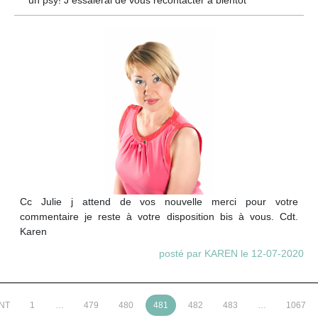
un psy! J essaierai de vous recontacter à bientôt
Cc Julie j attend de vos nouvelle merci pour votre
commentaire je reste à votre disposition bis à vous. Cdt.
Karen
posté par KAREN le 12-07-2020
NT
1
…
479
480
481
482
483
…
1067