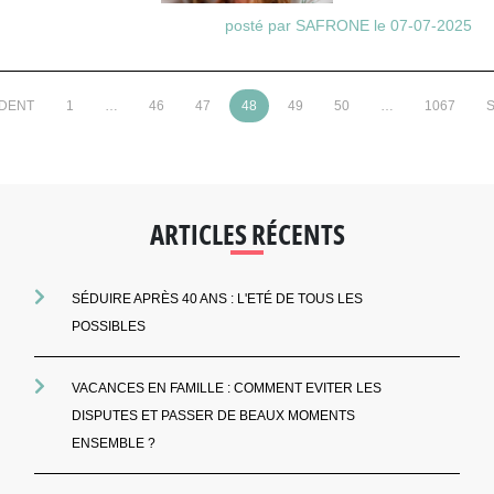
posté par SAFRONE le 07-07-2025
ÉDENT
1
…
46
47
48
49
50
…
1067
S
ARTICLES RÉCENTS
SÉDUIRE APRÈS 40 ANS : L'ETÉ DE TOUS LES
POSSIBLES
VACANCES EN FAMILLE : COMMENT EVITER LES
DISPUTES ET PASSER DE BEAUX MOMENTS
ENSEMBLE ?