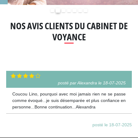
Précédent
Suivant
NOS AVIS CLIENTS DU CABINET DE
VOYANCE
posté par Alexandra le 18-07-2025
Coucou Lino, pourquoi avec moi jamais rien ne se passe
comme évoqué...je suis désemparée et plus confiance en
personne...Bonne continuation...Alexandra
posté le 18-07-2025