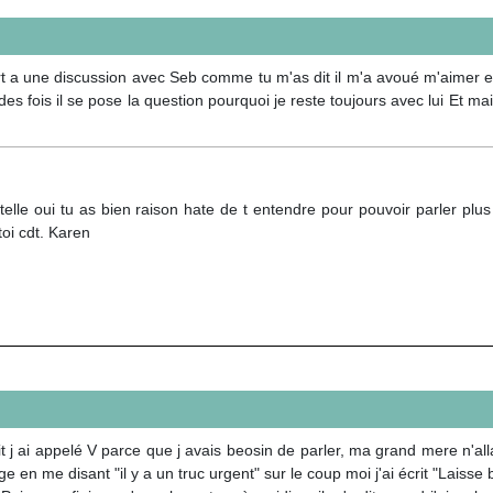
ort a une discussion avec Seb comme tu m'as dit il m'a avoué m'aimer e
e des fois il se pose la question pourquoi je reste toujours avec lui Et ma
telle oui tu as bien raison hate de t entendre pour pouvoir parler plu
toi cdt. Karen
t j ai appelé V parce que j avais beosin de parler, ma grand mere n'allai
 en me disant "il y a un truc urgent" sur le coup moi j'ai écrit "Laisse 