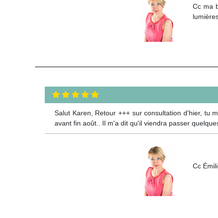
Cc ma b
lumières
Salut Karen, Retour +++ sur consultation d'hier, tu 
avant fin août.. Il m'a dit qu'il viendra passer quel
Cc Émili