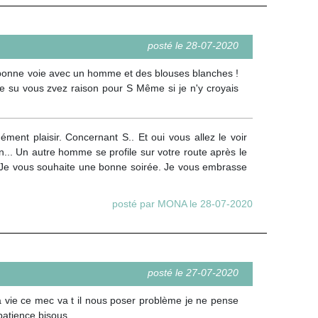
posté le 28-07-2020
n bonne voie avec un homme et des blouses blanches !
ine su vous zvez raison pour S Même si je n'y croyais
ent plaisir. Concernant S.. Et oui vous allez le voir
n... Un autre homme se profile sur votre route après le
r. Je vous souhaite une bonne soirée. Je vous embrasse
posté par MONA le 28-07-2020
posté le 27-07-2020
a vie ce mec va t il nous poser problème je ne pense
 patience bisous