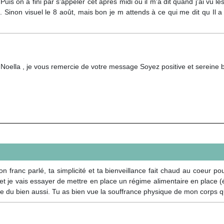
uis on a fini par s'appeler cet après midi ou il m'a dit quand j'ai vu l
... Sinon visuel le 8 août, mais bon je m attends à ce qui me dit qu Il a
Noella , je vous remercie de votre message Soyez positive et sereine 
on franc parlé, ta simplicité et ta bienveillance fait chaud au coeur po
et je vais essayer de mettre en place un régime alimentaire en place (é
re du bien aussi. Tu as bien vue la souffrance physique de mon corps 