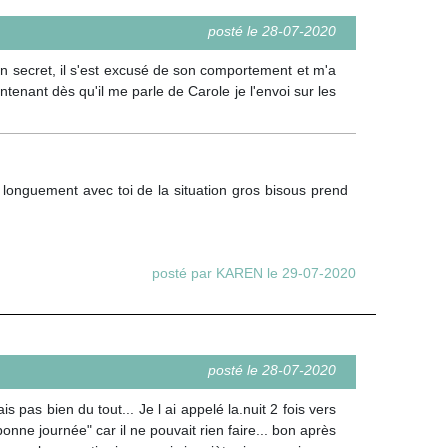
posté le 28-07-2020
n secret, il s'est excusé de son comportement et m'a
intenant dès qu'il me parle de Carole je l'envoi sur les
s longuement avec toi de la situation gros bisous prend
posté par KAREN le 29-07-2020
posté le 28-07-2020
s pas bien du tout... Je l ai appelé la.nuit 2 fois vers
bonne journée" car il ne pouvait rien faire... bon après