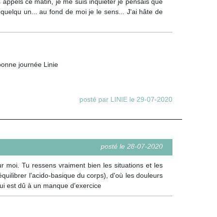
es appels ce matin, je me suis inquièter je pensais que
 quelqu un... au fond de moi je le sens... J'ai hâte de
bonne journée Linie
posté par LINIE le 29-07-2020
posté le 28-07-2020
ur moi. Tu ressens vraiment bien les situations et les
quilibrer l'acido-basique du corps), d'où les douleurs
qui est dû à un manque d'exercice