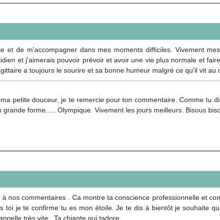
e et de m'accompagner dans mes moments difficiles. Vivement mes 
idien et j'aimerais pouvoir prévoir et avoir une vie plus normale et fai
gittaire a toujours le sourire et sa bonne humeur malgré ce qu'il vit au
ma petite douceur, je te remercie pour ton commentaire. Comme tu dis 
n grande forme..... Olympique. Vivement les jours meilleurs. Bisous bis
 nos commentaires . Ca montre ta conscience professionnelle et comme
es toi je te confirme tu es mon étoile. Je te dis à bientôt je souhaite 
ppelle très vite . Ta chiante qui tadore