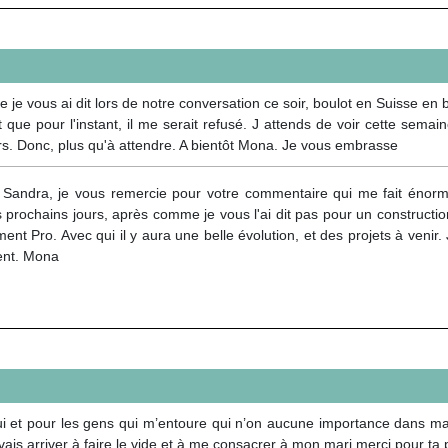
je vous ai dit lors de notre conversation ce soir, boulot en Suisse e
 que pour l'instant, il me serait refusé. J attends de voir cette sema
rs. Donc, plus qu'à attendre. A bientôt Mona. Je vous embrasse
 Sandra, je vous remercie pour votre commentaire qui me fait énormém
 prochains jours, après comme je vous l'ai dit pas pour un constructio
nt Pro. Avec qui il y aura une belle évolution, et des projets à veni
nt. Mona
r lui et pour les gens qui m’entoure qui n’on aucune importance dans m
e vais arriver à faire le vide et à me consacrer à mon mari merci pour ta