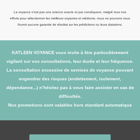
La voyance n'est pas une science exacte et par conséquent, malgré tous nos
efforts pour sélectionner les meilleurs voyantes et médiums, nous ne pouvons vous
fournir aucune garantie de résultat sur les prédictions ou leurs datations.
KATLEEN VOYANCE vous invite à être particulièrement
vigilant sur vos consultations, leur durée et leur fréquence.
La consultation excessive de services de voyance pouvant
engendrer des risques (endettement, isolement,
dépendance...) n’hésitez pas à vous faire assister en cas de
difficultés.
Nos promotions sont valables hors standard automatique