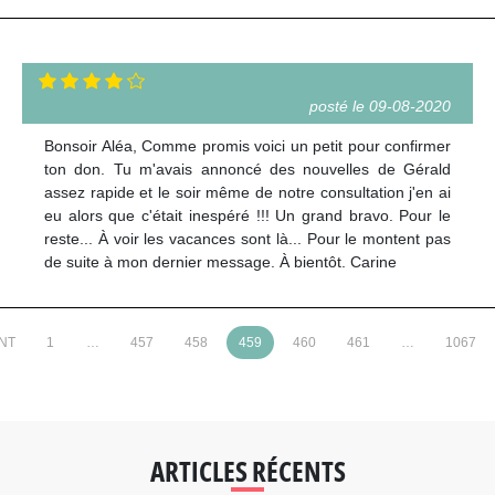
posté le 09-08-2020
Bonsoir Aléa, Comme promis voici un petit pour confirmer
ton don. Tu m'avais annoncé des nouvelles de Gérald
assez rapide et le soir même de notre consultation j'en ai
eu alors que c'était inespéré !!! Un grand bravo. Pour le
reste... À voir les vacances sont là... Pour le montent pas
de suite à mon dernier message. À bientôt. Carine
NT
1
…
457
458
459
460
461
…
1067
ARTICLES RÉCENTS