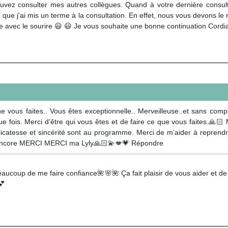
uvez consulter mes autres collègues. Quand à votre dernière consul
 que j'ai mis un terme à la consultation. En effet, nous vous devons le
 avec le sourire 😃 😃 Je vous souhaite une bonne continuation Cord
e vous faites.. Vous êtes exceptionnelle.. Merveilleuse..et sans com
ois. Merci d’être qui vous êtes et de faire ce que vous faites.🙏🏻 
élicatesse et sincérité sont au programme. Merci de m’aider à repren
rs encore MERCI MERCI ma Lyly🙏🏻💫💋💗 Répondre
aucoup de me faire confiance🌺🌸🌺 Ça fait plaisir de vous aider et d
💕