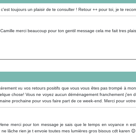
est toujours un plaisir de te consulter ! Retour ++ pour toi, je te reco
amille merci beaucoup pour ton gentil message cela me fait tres plaisir 
ncèrement vu vos retours positifs que vous vous êtes pas trompé à mon
quelque chose! Vous ne voyez aucun déménagement franchement j'en do
semaine prochaine pour vous faire part de ce week-end. Merci pour votr
ylene merci pour ton message je sais que le temps en voyance n est 
 ne lâche rien je t envoie toutes mes lumières gros bisous cdt karen 😊