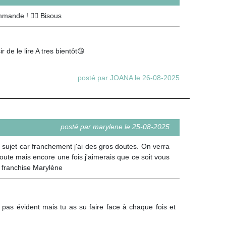
mmande ! 👍🏻 Bisous
de le lire A tres bientôt😘
posté par JOANA le 26-08-2025
posté par marylene le 25-08-2025
 sujet car franchement j'ai des gros doutes. On verra
ute mais encore une fois j'aimerais que ce soit vous
e franchise Marylène
pas évident mais tu as su faire face à chaque fois et