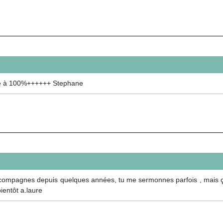
line à 100%++++++ Stephane
ccompagnes depuis quelques années, tu me sermonnes parfois , mais ça m
bientôt a.laure