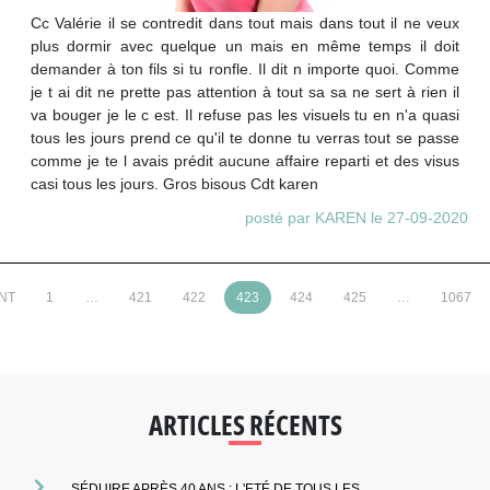
Cc Valérie il se contredit dans tout mais dans tout il ne veux
plus dormir avec quelque un mais en même temps il doit
demander à ton fils si tu ronfle. Il dit n importe quoi. Comme
je t ai dit ne prette pas attention à tout sa sa ne sert à rien il
va bouger je le c est. Il refuse pas les visuels tu en n'a quasi
tous les jours prend ce qu'il te donne tu verras tout se passe
comme je te l avais prédit aucune affaire reparti et des visus
casi tous les jours. Gros bisous Cdt karen
posté par KAREN le 27-09-2020
NT
1
…
421
422
423
424
425
…
1067
ARTICLES RÉCENTS
SÉDUIRE APRÈS 40 ANS : L'ETÉ DE TOUS LES