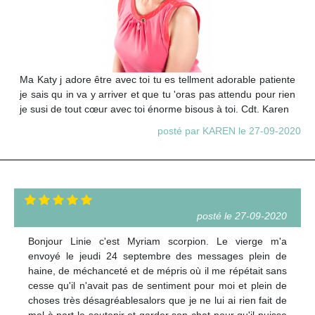
Ma Katy j adore être avec toi tu es tellment adorable patiente
je sais qu in va y arriver et que tu 'oras pas attendu pour rien
je susi de tout cœur avec toi énorme bisous à toi. Cdt. Karen
posté par KAREN le 27-09-2020
posté le 27-09-2020
Bonjour Linie c'est Myriam scorpion. Le vierge m'a
envoyé le jeudi 24 septembre des messages plein de
haine, de méchanceté et de mépris où il me répétait sans
cesse qu'il n'avait pas de sentiment pour moi et plein de
choses très désagréablesalors que je ne lui ai rien fait de
mal à part le soutenir et garder son chat pour qu'il puisse