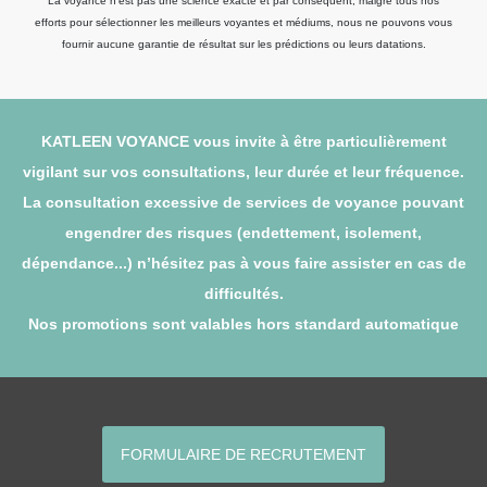
La voyance n'est pas une science exacte et par conséquent, malgré tous nos
efforts pour sélectionner les meilleurs voyantes et médiums, nous ne pouvons vous
fournir aucune garantie de résultat sur les prédictions ou leurs datations.
KATLEEN VOYANCE vous invite à être particulièrement
vigilant sur vos consultations, leur durée et leur fréquence.
La consultation excessive de services de voyance pouvant
engendrer des risques (endettement, isolement,
dépendance...) n’hésitez pas à vous faire assister en cas de
difficultés.
Nos promotions sont valables hors standard automatique
FORMULAIRE DE RECRUTEMENT