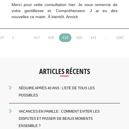
Merci pour cette consultation hier. Je vous remercie de
votre gentillesse et. Compréhension. J ai eu des
nouvelles ce matin. À bientôt. Annick
NT
1
…
417
418
419
420
421
…
1067
ARTICLES RÉCENTS
SÉDUIRE APRÈS 40 ANS : L'ETÉ DE TOUS LES
POSSIBLES
VACANCES EN FAMILLE : COMMENT EVITER LES
DISPUTES ET PASSER DE BEAUX MOMENTS
ENSEMBLE ?