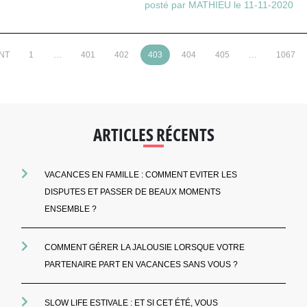
posté par MATHIEU le 11-11-2020
NT
1
…
401
402
403
404
405
…
1067
ARTICLES RÉCENTS
VACANCES EN FAMILLE : COMMENT EVITER LES
DISPUTES ET PASSER DE BEAUX MOMENTS
ENSEMBLE ?
COMMENT GÉRER LA JALOUSIE LORSQUE VOTRE
PARTENAIRE PART EN VACANCES SANS VOUS ?
SLOW LIFE ESTIVALE : ET SI CET ÉTÉ, VOUS