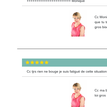
+++++++++++++++++++++++ Monique
Cc Moni
que tu t
gros bis
Cc tjrs rien ne bouge je suis fatigué de cette situa
Cc ma be
toi gros