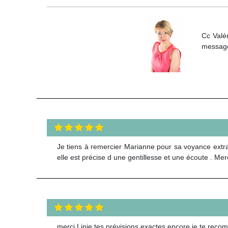
Cc Valé
message
Je tiens à remercier Marianne pour sa voyance extraor
elle est précise d une gentillesse et une écoute . 
merci Linie tes prévisions exactes encore je te rec