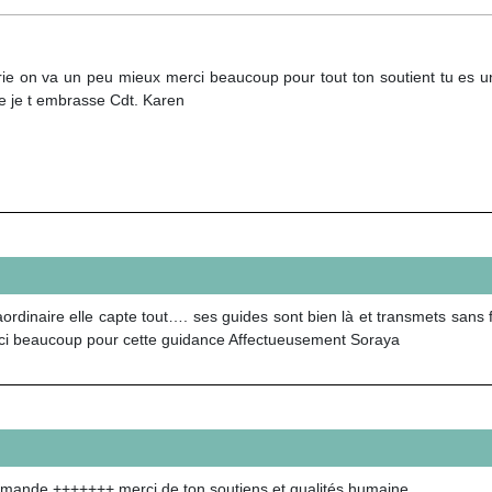
rie on va un peu mieux merci beaucoup pour tout ton soutient tu es 
 je t embrasse Cdt. Karen
dinaire elle capte tout…. ses guides sont bien là et transmets sans fil
Merci beaucoup pour cette guidance Affectueusement Soraya
ommande +++++++ merci de ton soutiens et qualités humaine