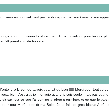
niveau émotionnel c’est pas facile depuis hier soir (sans raison appar
bougies ton émotionnel est en train de se canaliser pour laisser plac
e Cdt prend soin de toi karen
entendre le son de ta voix , ca fait du bien !!!!! Merci pour tout ce q
eux, bien c'est vrai, je m'ennuie quand je suis seule, mais pas quand m
t sur tout ce que j'ai comme affaires a terminer, et ce que je vais a vo
our tout. A très bientôt ma Belle. Je te fais de gros bisous A très bie