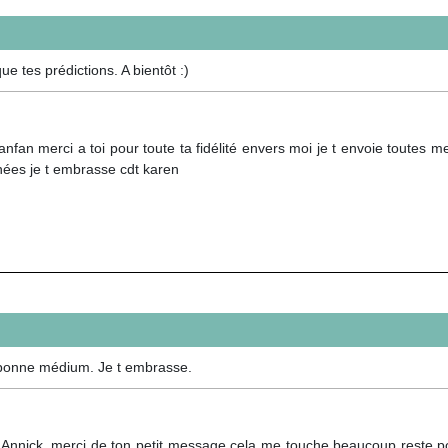
e tes prédictions. A bientôt :)
nfan merci a toi pour toute ta fidélité envers moi je t envoie toutes m
nées je t embrasse cdt karen
s bonne médium. Je t embrasse.
Annick, merci de ton petit message cela me touche beaucoup reste positi