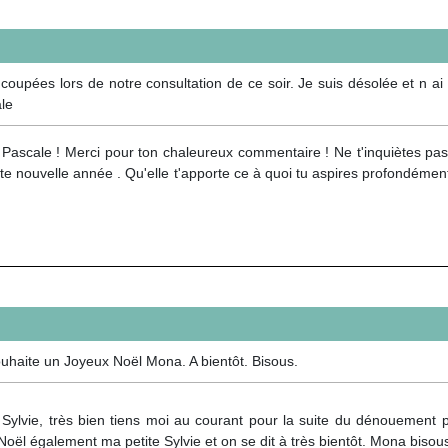
ées lors de notre consultation de ce soir. Je suis désolée et n ai 
ale
 Pascale ! Merci pour ton chaleureux commentaire ! Ne t'inquiètes pas
te nouvelle année . Qu'elle t'apporte ce à quoi tu aspires profondément
uhaite un Joyeux Noël Mona. A bientôt. Bisous.
ylvie, très bien tiens moi au courant pour la suite du dénouement pro
oël également ma petite Sylvie et on se dit à très bientôt. Mona bisou