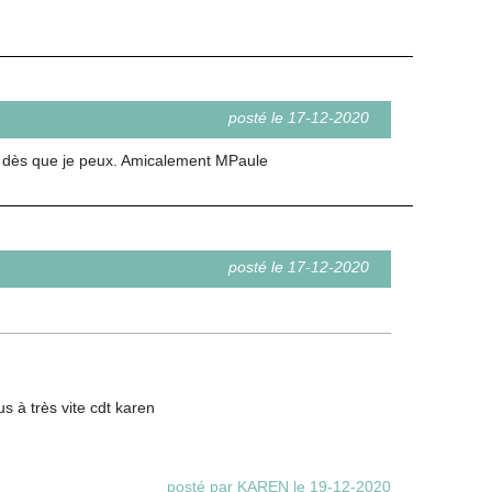
posté le 17-12-2020
nt dès que je peux. Amicalement MPaule
posté le 17-12-2020
us à très vite cdt karen
posté par KAREN le 19-12-2020