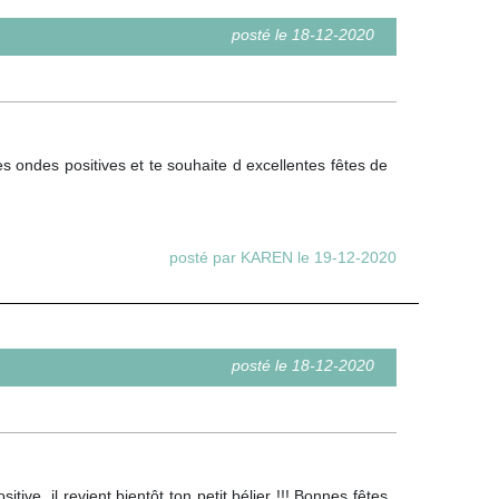
posté le 18-12-2020
es ondes positives et te souhaite d excellentes fêtes de
posté par KAREN le 19-12-2020
posté le 18-12-2020
ve, il revient bientôt ton petit bélier !!! Bonnes fêtes