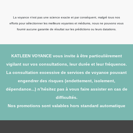
La voyance n'est pas une science exacte et par conséquent, malgré tous nos
efforts pour sélectionner les meilleurs voyantes et médiums, nous ne pouvons vous
fournir aucune garantie de résultat sur les prédictions ou leurs datations.
KATLEEN VOYANCE vous invite à être particulièrement
vigilant sur vos consultations, leur durée et leur fréquence.
La consultation excessive de services de voyance pouvant
engendrer des risques (endettement, isolement,
dépendance...) n’hésitez pas à vous faire assister en cas de
difficultés.
Nos promotions sont valables hors standard automatique