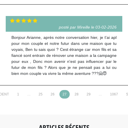
posté par Mireille le 03-02-2026
Bonjour Arianne, après notre conversation hier, je t'ai apl
pour mon couple et notre futur dans une maison que tu
voyais, Ben tu sais quoi ? Cest étrange car mon fils et sa
fiancé sont entrain de rénover une maison a la campagne
pour eux , Donc mon avenir n'est pas influencer par le
futur de mon fils ? Alors que je ne pensait pas a lui ou
bien mon couple va vivre la même aventure ???🤗😇
ÉDENT
1
…
25
26
27
28
29
…
1067
S
ARTICLES RÉCENTS