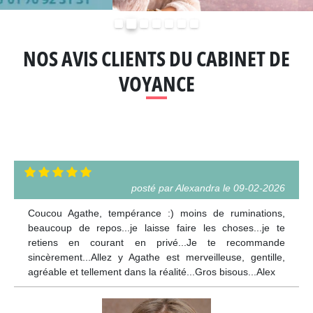
Précédent
Suivant
NOS AVIS CLIENTS DU CABINET DE
VOYANCE
posté par Alexandra le 09-02-2026
Coucou Agathe, tempérance :) moins de ruminations,
beaucoup de repos...je laisse faire les choses...je te
retiens en courant en privé...Je te recommande
sincèrement...Allez y Agathe est merveilleuse, gentille,
agréable et tellement dans la réalité...Gros bisous...Alex