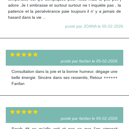
adore .Je t embrasse et surtout surtout ne t inquiète pas , la
patience et la persévérance paie toujours il n' y a jamais de
hasard dans la vie ...
posté par JOANA le 05-02-2026
posté par fanfan le 05-02-2026
Consultation dans la joie et la bonne humeur, dégage une
belle énergie. Sincère dans ses ressentis, Retour ++++++
Fanfan
posté par fanfan le 05-02-2026
Sarah dit ce qu’elle voit et pas ce que l’on aimerait