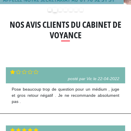
Précédent
Suivant
NOS AVIS CLIENTS DU CABINET DE
VOYANCE
posté par Vic le 22-04-2022
Pose beaucoup trop de question pour un médium , juge
et gros retour négatif . Je ne recommande absolument
pas .