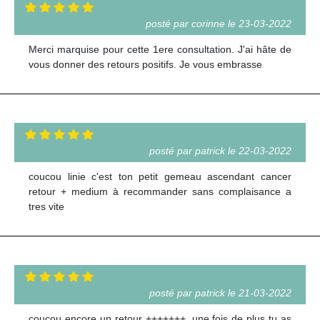
posté par corinne le 23-03-2022
Merci marquise pour cette 1ere consultation. J'ai hâte de
vous donner des retours positifs. Je vous embrasse
posté par patrick le 22-03-2022
coucou linie c'est ton petit gemeau ascendant cancer
retour + medium à recommander sans complaisance a
tres vite
posté par patrick le 21-03-2022
coucou encore un retour +++++++ .une fois de plus tu as