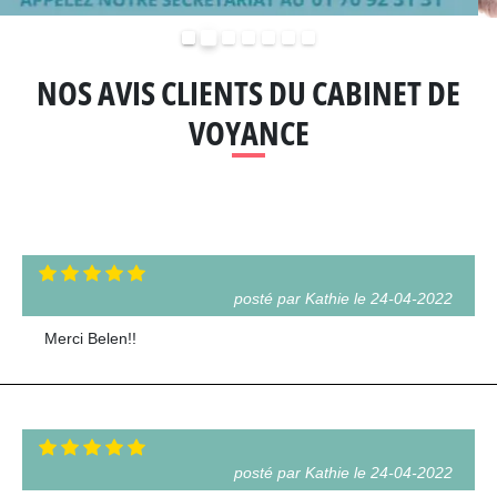
Précédent
Suivant
NOS AVIS CLIENTS DU CABINET DE
VOYANCE
posté par Kathie le 24-04-2022
Merci Belen!!
posté par Kathie le 24-04-2022