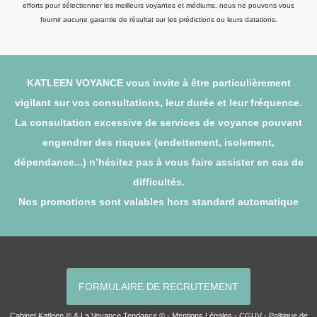
efforts pour sélectionner les meilleurs voyantes et médiums, nous ne pouvons vous
fournir aucune garantie de résultat sur les prédictions ou leurs datations.
KATLEEN VOYANCE vous invite à être particulièrement
vigilant sur vos consultations, leur durée et leur fréquence.
La consultation excessive de services de voyance pouvant
engendrer des risques (endettement, isolement,
dépendance...) n’hésitez pas à vous faire assister en cas de
difficultés.
Nos promotions sont valables hors standard automatique
FORMULAIRE DE RECRUTEMENT
Cabinet Katleen © & La Voyance Tendance © -
Mentions Légales
-
CGUV
-
Politique de