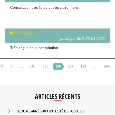
Consultation très fluide et très claire merci
posté par Sc le 22-04-2022
Très déçue de la consultation.
NT
1
…
184
185
186
187
188
…
1067
ARTICLES RÉCENTS
SÉDUIRE APRÈS 40 ANS : L'ETÉ DE TOUS LES