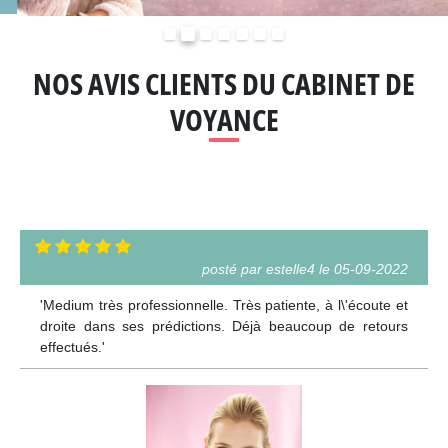
Précédent
Suivant
NOS AVIS CLIENTS DU CABINET DE
VOYANCE
posté par estelle4 le 05-09-2022
'Medium très professionnelle. Très patiente, à l\'écoute et
droite dans ses prédictions. Déjà beaucoup de retours
effectués.'