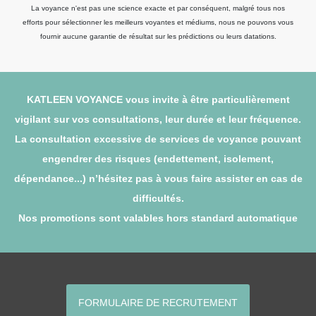
La voyance n'est pas une science exacte et par conséquent, malgré tous nos
efforts pour sélectionner les meilleurs voyantes et médiums, nous ne pouvons vous
fournir aucune garantie de résultat sur les prédictions ou leurs datations.
KATLEEN VOYANCE vous invite à être particulièrement
vigilant sur vos consultations, leur durée et leur fréquence.
La consultation excessive de services de voyance pouvant
engendrer des risques (endettement, isolement,
dépendance...) n’hésitez pas à vous faire assister en cas de
difficultés.
Nos promotions sont valables hors standard automatique
FORMULAIRE DE RECRUTEMENT