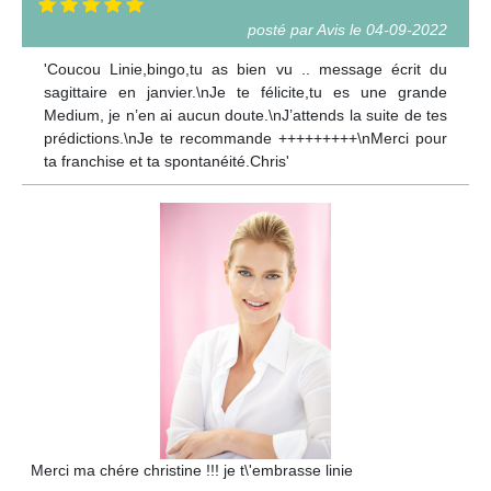
posté par Avis le 04-09-2022
'Coucou Linie,bingo,tu as bien vu .. message écrit du
sagittaire en janvier.\nJe te félicite,tu es une grande
Medium, je n’en ai aucun doute.\nJ’attends la suite de tes
prédictions.\nJe te recommande +++++++++\nMerci pour
ta franchise et ta spontanéité.Chris'
Merci ma chére christine !!! je t\'embrasse linie