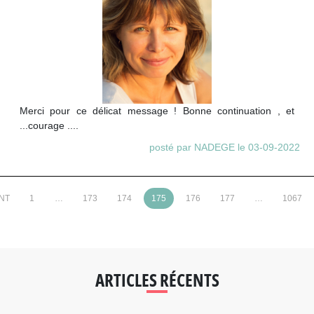
Merci pour ce délicat message ! Bonne continuation , et
...courage ....
posté par NADEGE le 03-09-2022
NT
1
…
173
174
175
176
177
…
1067
ARTICLES RÉCENTS