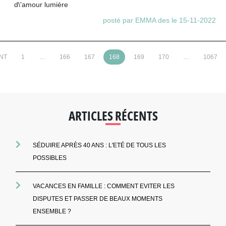
d\'amour lumière
posté par EMMA des le 15-11-2022
NT
1
…
166
167
168
169
170
…
1067
ARTICLES RÉCENTS
SÉDUIRE APRÈS 40 ANS : L'ETÉ DE TOUS LES
POSSIBLES
VACANCES EN FAMILLE : COMMENT EVITER LES
DISPUTES ET PASSER DE BEAUX MOMENTS
ENSEMBLE ?