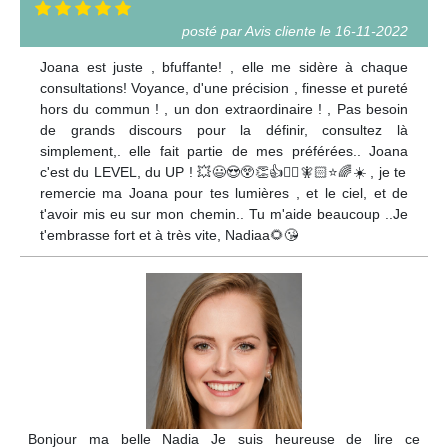
posté par Avis cliente le 16-11-2022
Joana est juste , bfuffante! , elle me sidère à chaque
consultations! Voyance, d'une précision , finesse et pureté
hors du commun ! , un don extraordinaire ! , Pas besoin
de grands discours pour la définir, consultez là
simplement,. elle fait partie de mes préférées.. Joana
c'est du LEVEL, du UP ! 💥😃😍😲👏👍🧚‍♀️🧚🏻⭐️🌈☀️ , je te
remercie ma Joana pour tes lumières , et le ciel, et de
t'avoir mis eu sur mon chemin.. Tu m'aide beaucoup ..Je
t'embrasse fort et à très vite, Nadiaa🌻😘
Bonjour ma belle Nadia Je suis heureuse de lire ce