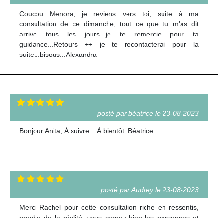
Coucou Menora, je reviens vers toi, suite à ma
consultation de ce dimanche, tout ce que tu m'as dit
arrive tous les jours...je te remercie pour ta
guidance...Retours ++ je te recontacterai pour la
suite...bisous...Alexandra
posté par béatrice le 23-08-2023
Bonjour Anita, À suivre... À bientôt. Béatrice
posté par Audrey le 23-08-2023
Merci Rachel pour cette consultation riche en ressentis,
proche de la réalité, vous cernez bien les personnes et