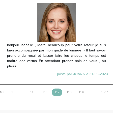
bonjour Isabelle , Merci beaucoup pour votre retour je suis
bien accompagnée par mon guide de lumière :) Il faut savoir
prendre du recul et laisser faire les choses le temps est
maître des vertus En attendant prenez soin de vous , au
plaisir
posté par JOANA le 21-08-2023
ENT
1
…
115
116
117
118
119
…
1067