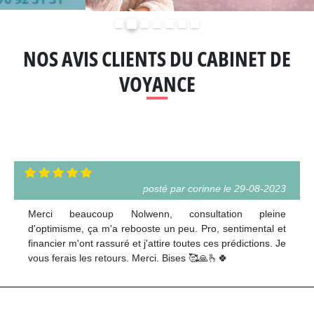
Précédent
Suivant
NOS AVIS CLIENTS DU CABINET DE
VOYANCE
posté par corinne le 29-08-2023
Merci beaucoup Nolwenn, consultation pleine
d'optimisme, ça m'a rebooste un peu. Pro, sentimental et
financier m'ont rassuré et j'attire toutes ces prédictions. Je
vous ferais les retours. Merci. Bises 🥰🙏🫰🍀