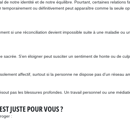
de notre identité et de notre équilibre. Pourtant, certaines relations fa
r temporairement ou définitivement peut apparaître comme la seule opt
mment si une réconciliation devient impossible suite à une maladie ou 
me sacrée. S’en éloigner peut susciter un sentiment de honte ou de culpab
solement affectif, surtout si la personne ne dispose pas d’un réseau am
ésout pas les blessures profondes. Un travail personnel ou une médiatio
EST JUSTE POUR VOUS ?
rroger :