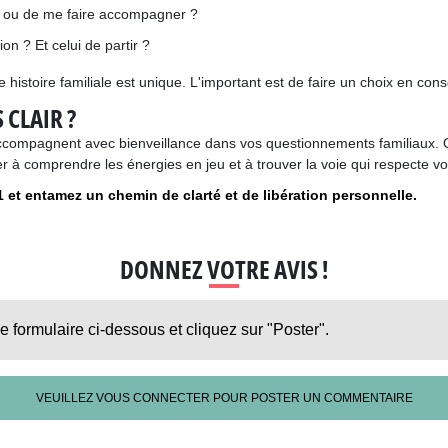
tes ou de me faire accompagner ?
on ? Et celui de partir ?
istoire familiale est unique. L'important est de faire un choix en cons
 CLAIR ?
compagnent avec bienveillance dans vos questionnements familiaux. Qu
er à comprendre les énergies en jeu et à trouver la voie qui respecte v
1
et entamez un chemin de clarté et de libération personnelle.
DONNEZ VOTRE AVIS !
le formulaire ci-dessous et cliquez sur "Poster".
VEUILLEZ VOUS CONNECTER POUR POSTER UN COMMENTAIRE