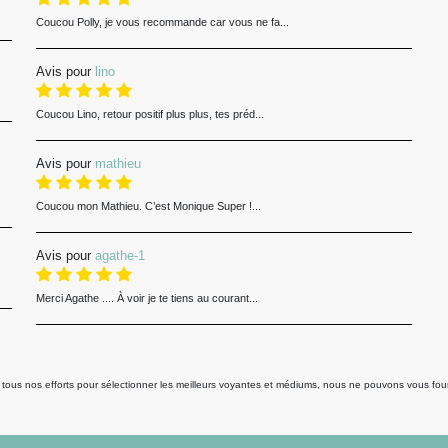
Coucou Polly, je vous recommande car vous ne fa...
Avis pour
lino
Coucou Lino, retour positif plus plus, tes préd...
Avis pour
mathieu
Coucou mon Mathieu. C’est Monique Super !...
Avis pour
agathe-1
Merci Agathe .... À voir je te tiens au courant...
us nos efforts pour sélectionner les meilleurs voyantes et médiums, nous ne pouvons vous fourni