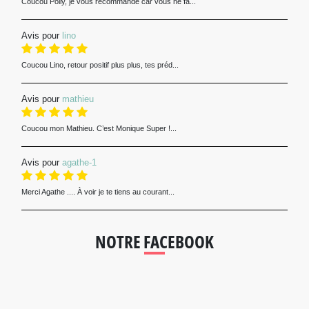
Coucou Polly, je vous recommande car vous ne fa...
Avis pour
lino
Coucou Lino, retour positif plus plus, tes préd...
Avis pour
mathieu
Coucou mon Mathieu. C’est Monique Super !...
Avis pour
agathe-1
Merci Agathe .... À voir je te tiens au courant...
NOTRE FACEBOOK