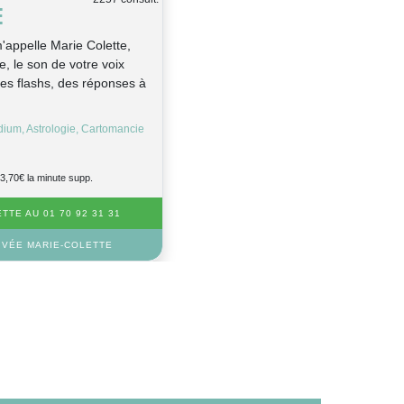
E
'appelle Marie Colette,
, le son de votre voix
es flashs, des réponses à
dium, Astrologie, Cartomancie
3,70€ la minute supp.
TE AU 01 70 92 31 31
IVÉE MARIE-COLETTE