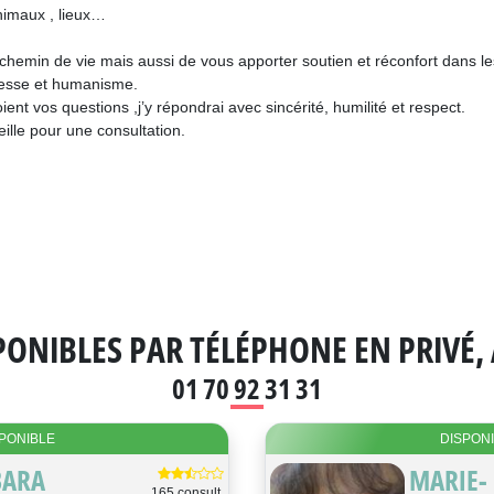
nimaux , lieux…
 chemin de vie mais aussi de vous apporter soutien et réconfort dans l
tesse et humanisme.
nt vos questions ,j’y répondrai avec sincérité, humilité et respect.
ille pour une consultation.
PONIBLES
PAR TÉLÉPHONE EN PRIVÉ
,
01 70 92 31 31
PONIBLE
DISPON
BARA
MARIE-
165 consult.