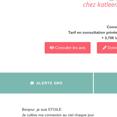
chez katlee
Consu
Tarif en consultation privé
+ 3,70€ 
Consulter les avis
Donne
ALERTE SMS
Bonjour ,je suis ETOILE
Je cultive ma connexion au ciel chaque jour.