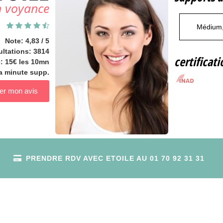
n voyance
Médium,
Note: 4,83 / 5
ltations: 3814
certificati
e: 15€ les 10mn
la minute supp.
r mon avis
PRENDRE RDV AVEC ETOILE AU
01 70 92 31 31