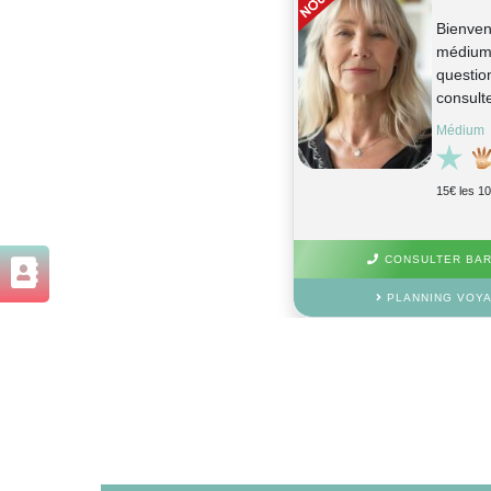
Bienven
médium 
questio
consulte
Médium
15€ les 1
CONSULTER BARB
PLANNING VOYA