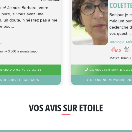
COLETT
ue! Je suis Barbara, votre
pure, si vous avez une
Bonjour je m
n, un doute, n'hésitez pas à me
médium pure
r pou...
déclenche d
vos quest...
Tarologie, Mé
0mn + 3,50€ la minute supp.
15€ les 10mn + 
ARA AU 01 70 92 31 31
CONSULTER MARIE-COLET
NCE PRIVÉE BARBARA
PLANNING VOYANCE PR
VOS AVIS SUR ETOILE