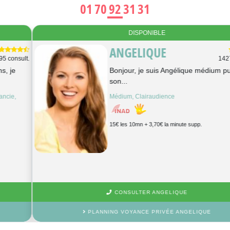
01 70 92 31 31
DISPONIBLE
ANGELIQUE
14273 consult.
Bonjour, je suis Angélique médium pure, Au
son...
Médium, Clairaudience
15€ les 10mn + 3,70€ la minute supp.
CONSULTER ANGELIQUE
PLANNING VOYANCE PRIVÉE ANGELIQUE