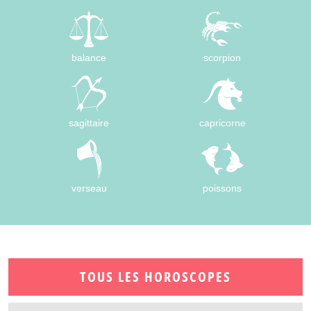
balance
scorpion
sagittaire
capricorne
verseau
poissons
TOUS LES HOROSCOPES