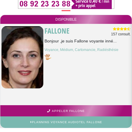
DISPONIBLE
FALLONE
157 consult.
Bonjour ,je suis Fallone voyante inné...
Voyance, Médium, Cartomancie, Radiésthésie
APPELER FALLONE
PLANNING VOYANCE AUDIOTEL FALLONE