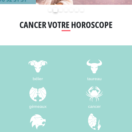
Précédent
Suivant
CANCER VOTRE HOROSCOPE
bélier
taureau
gémeaux
cancer