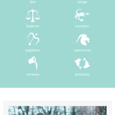
lion
vierge
balance
scorpion
sagittaire
capricorne
verseau
poissons