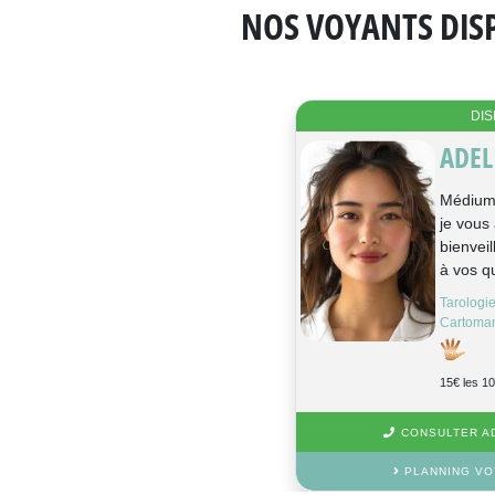
NOS VOYANTS DISP
DIS
ADEL
Médium 
je vous
bienvei
à vos qu
Tarologi
Cartoman
15€ les 1
CONSULTER AD
PLANNING VO