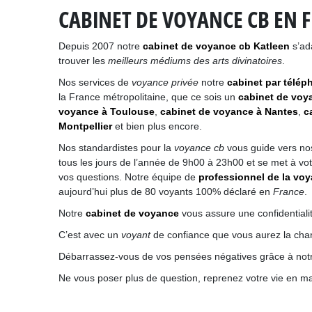
CABINET DE VOYANCE CB EN 
Depuis 2007 notre
cabinet de voyance cb Katleen
s’ad
trouver les
meilleurs médiums des arts divinatoires
.
Nos services de
voyance privée
notre
cabinet par télép
la France métropolitaine, que ce sois un
cabinet de voya
voyance à Toulouse
,
cabinet de voyance à Nantes
,
c
Montpellier
et bien plus encore.
Nos standardistes pour la
voyance cb
vous guide vers no
tous les jours de l’année de 9h00 à 23h00 et se met à vot
vos questions. Notre équipe de
professionnel de la vo
aujourd’hui plus de 80 voyants 100% déclaré en
France
.
Notre
cabinet de voyance
vous assure une confidentiali
C’est avec un
voyant
de confiance que vous aurez la chanc
Débarrassez-vous de vos pensées négatives grâce à no
Ne vous poser plus de question, reprenez votre vie en m