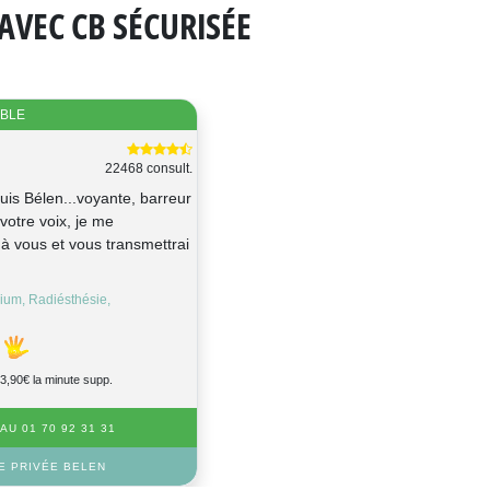
AVEC CB SÉCURISÉE
IBLE
22468 consult.
suis Bélen...voyante, barreur
 votre voix, je me
 à vous et vous transmettrai
ium, Radiésthésie,
e
3,90€ la minute supp.
U 01 70 92 31 31
E PRIVÉE BELEN