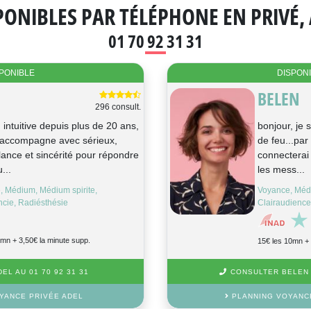
ONIBLES PAR TÉLÉPHONE EN PRIVÉ, 
01 70 92 31 31
PONIBLE
DISPON
BELEN
296 consult.
intuitive depuis plus de 20 ans,
bonjour, je 
 accompagne avec sérieux,
de feu...par
llance et sincérité pour répondre
connecterai
...
les mess...
e, Médium, Médium spirite,
Voyance, Méd
cie, Radiésthésie
Clairaudienc
0mn + 3,50€ la minute supp.
15€ les 10mn + 
EL AU 01 70 92 31 31
CONSULTER BELEN A
YANCE PRIVÉE ADEL
PLANNING VOYANC