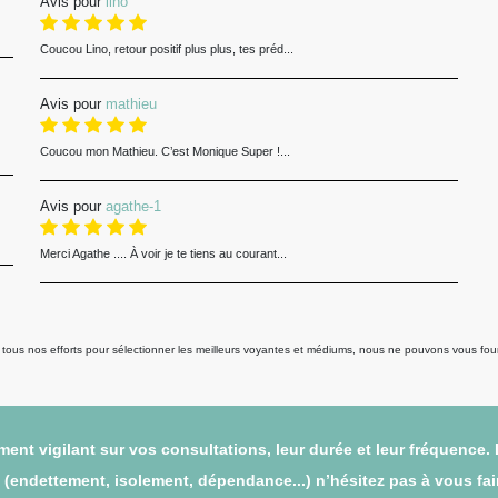
Avis pour
lino
Coucou Lino, retour positif plus plus, tes préd...
Avis pour
mathieu
Coucou mon Mathieu. C’est Monique Super !...
Avis pour
agathe-1
Merci Agathe .... À voir je te tiens au courant...
us nos efforts pour sélectionner les meilleurs voyantes et médiums, nous ne pouvons vous fourni
ent vigilant sur vos consultations, leur durée et leur fréquence.
endettement, isolement, dépendance...) n’hésitez pas à vous faire