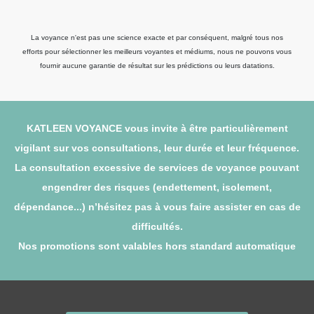
La voyance n'est pas une science exacte et par conséquent, malgré tous nos
efforts pour sélectionner les meilleurs voyantes et médiums, nous ne pouvons vous
fournir aucune garantie de résultat sur les prédictions ou leurs datations.
KATLEEN VOYANCE vous invite à être particulièrement
vigilant sur vos consultations, leur durée et leur fréquence.
La consultation excessive de services de voyance pouvant
engendrer des risques (endettement, isolement,
dépendance...) n’hésitez pas à vous faire assister en cas de
difficultés.
Nos promotions sont valables hors standard automatique