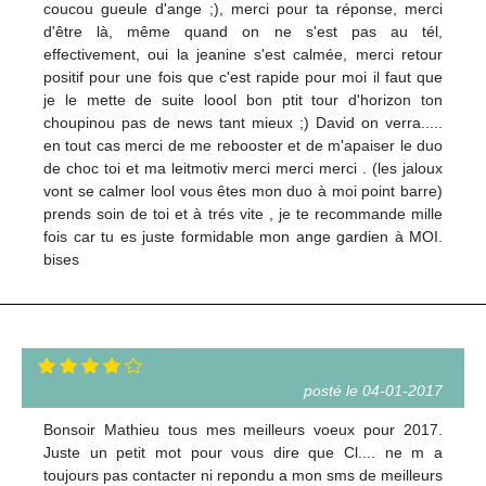
coucou gueule d'ange ;), merci pour ta réponse, merci
d'être là, même quand on ne s'est pas au tél,
effectivement, oui la jeanine s'est calmée, merci retour
positif pour une fois que c'est rapide pour moi il faut que
je le mette de suite loool bon ptit tour d'horizon ton
choupinou pas de news tant mieux ;) David on verra.....
en tout cas merci de me rebooster et de m'apaiser le duo
de choc toi et ma leitmotiv merci merci merci . (les jaloux
vont se calmer lool vous êtes mon duo à moi point barre)
prends soin de toi et à trés vite , je te recommande mille
fois car tu es juste formidable mon ange gardien à MOI.
bises
posté le 04-01-2017
Bonsoir Mathieu tous mes meilleurs voeux pour 2017.
Juste un petit mot pour vous dire que Cl.... ne m a
toujours pas contacter ni repondu a mon sms de meilleurs