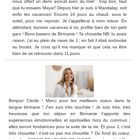
nous offert un demi avocat avec du miel : trop bon, faut
que tu essaies Maya!! Depuis hier je suis à Mandalay, soit
enfin les vacances! Encore 10 jours au chaud, sous le
soleil, pour me reposer. Je t'appellerai à mon retour. En
attendant, bonnes vacances à toi, profite bien de ton petit
gars ! Bons baisers de Birmanie ! Ta chouette NB: tu avais
raison, j'ai eu plein de news de J.; en fait il était surbooké
au boulot. Je crois qu'il me manque et que cela va être
bien de se retrouver dans 11 jours. .
Bonjour Cécile ! Merci pour tes meilleurs voeux dans la
langue birmane ! J'en suis très touchée ! Je suis très, très
heureuse que ton séjour en Birmanie t'apporte des
expériences émotionnelles et spirituelles hors du commun ;
elles seront fondatrices pour la suite de ta vie. Et pour J, c'est
très chouette ! n'est-ce pas ma chouette ? Du fond du coeur,