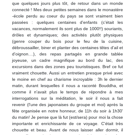
que quelques jours plus tôt, de retour dans un monde
connecté ! Mes deux petites semaines dans le monastère
-école perdu au coeur du pays se sont vraiment bien
passées : quelques centaines d'enfants (c'était les
vacances, normalement ils sont plus de 1000!!) souriants,
drôles et dynamiques; des activités plutôt physiques
(genre couper du bois pour le feu de la cuisine,
débroussailler, biner et planter des centaines têtes d'ail et
d'oignon....), des repas partagés en grande tablée
joyeuse, un cadre magnifique au bord du lac, des
excursions dans des zones peu touristisques. Bref ce fut
vraiment chouette. Aussi un entretien presque privé avec
le moine en chef au charisme incroyable : 3h le dernier
matin, durant lesquelles il nous a raconté Bouddha, et
comme il n'avait plus le temps de répondre à mes
interrogations sur la méditation, le soir il nous a fait
revenir (l'une des japonaises du groupe et moi) après la
fête organisée en notre honneur, de 11h du soir à 1h30'
du matin! Je pense que là fut (est/sera) pour moi la chose
importante et enrichissante de ce voyage. C'était très
chouette et beau. Avant de nous laisser aller dormir, il