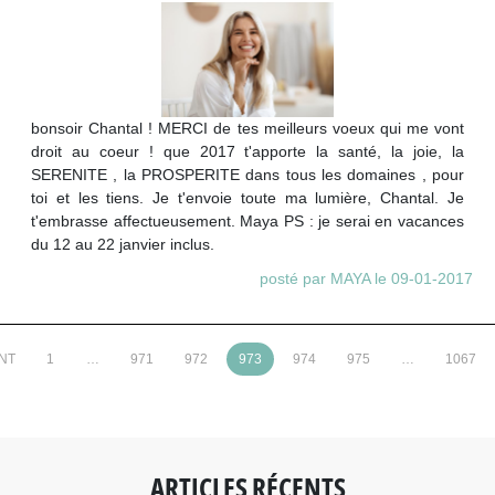
bonsoir Chantal ! MERCI de tes meilleurs voeux qui me vont
droit au coeur ! que 2017 t'apporte la santé, la joie, la
SERENITE , la PROSPERITE dans tous les domaines , pour
toi et les tiens. Je t'envoie toute ma lumière, Chantal. Je
t'embrasse affectueusement. Maya PS : je serai en vacances
du 12 au 22 janvier inclus.
posté par MAYA le 09-01-2017
NT
1
…
971
972
973
974
975
…
1067
ARTICLES RÉCENTS