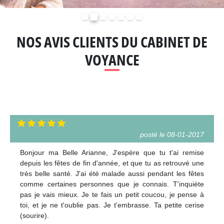
Précédent
Suivant
NOS AVIS CLIENTS DU CABINET DE
VOYANCE
posté le 08-01-2017
Bonjour ma Belle Arianne, J'espère que tu t'ai remise
depuis les fêtes de fin d'année, et que tu as retrouvé une
très belle santé. J'ai été malade aussi pendant les fêtes
comme certaines personnes que je connais. T'inquiète
pas je vais mieux. Je te fais un petit coucou, je pense à
toi, et je ne t'oublie pas. Je t'embrasse. Ta petite cerise
(sourire).