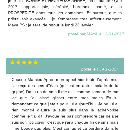
je te dis : BONNE ET HEUREUSE ANNEE, ma chouette ! Que
2017 t'apporte joie, sérénité, harmonie, santé, et la
PROSPERITE dans tous les domaines. Et surtout, que ta
prière soit exaucée ! je t'embrasse très affectueusement.
Maya PS : je serai de retour le lundi 23 janvier.
posté par MAYA le 12-01-2017
posté le 05-01-2017
Coucou Mathieu Après mon appel hier toute l'après-midi
j'ai reçu des sms d'Yves (qui est en autre malade de la
grippe) Dans un de sms il me dit : comme l'amour de ma
vie que j'ai laissé glisser entre mes mains En lui
demandant ce que j'étais pour lui aujourd'hui. Je ne lui ai
rien montré d'autre je suis plus dans le lacher-prise
comme je t'ai dit. J'avoue ne pas comprendre car déjà je
suis son "pti cœur" c'est que j'ai à chaque fin de sms mais
il ne bouge pas plus. C'est confus et ça perdure dans le