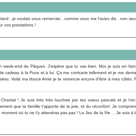
tard , je voulais vous remercier , comme vous me l'aviez dis . non se
ur vos prestations !
n week-end de Pâques. J'espère que tu vas bien. Moi je suis en fami
 de cadeau à la Puce et à lui. Ça me contrarie tellement et je me dem
sées. Voilà ma douce Amie je te remercie encore d'être à mes côtés. 
 Chantal ! Je suis très très touchée par tes voeux pascals et je t'e
ment que ta famille t'apporte de la joie, et du réconfort. Je comprends
 moment où tu ne t'y attendras pas pas ! Le Jeu de la Vie ... Je suis à 