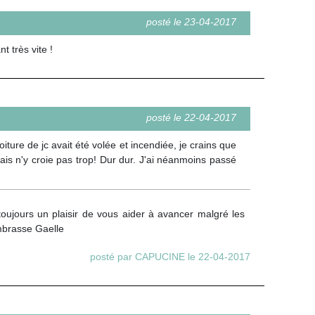
posté le 23-04-2017
t très vite !
posté le 22-04-2017
oiture de jc avait été volée et incendiée, je crains que
ais n'y croie pas trop! Dur dur. J'ai néanmoins passé
oujours un plaisir de vous aider à avancer malgré les
embrasse Gaelle
posté par CAPUCINE le 22-04-2017