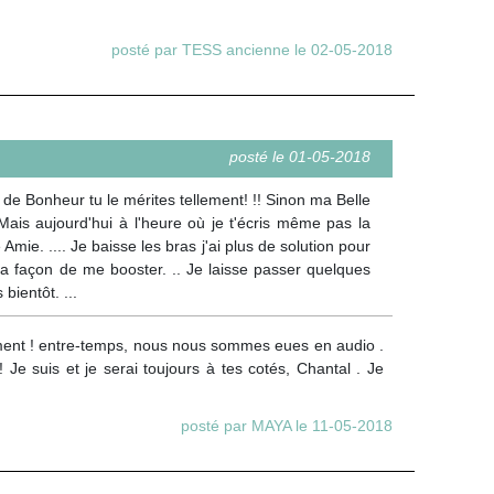
posté par TESS ancienne le 02-05-2018
posté le 01-05-2018
n de Bonheur tu le mérites tellement! !! Sinon ma Belle
ais aujourd'hui à l'heure où je t'écris même pas la
. .... Je baisse les bras j'ai plus de solution pour
ta façon de me booster. .. Je laisse passer quelques
bientôt. ...
ent ! entre-temps, nous nous sommes eues en audio .
Je suis et je serai toujours à tes cotés, Chantal . Je
posté par MAYA le 11-05-2018