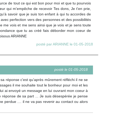
urce de tout ce qui est bon pour moi et que tu pourvois
 peur qui m'empêche de recevoir Tes dons, Je t'en prie,
qu'à savoir que je suis ton enfant à qui tu accordes de
 avec perfection vers des personnes et des possibilités
, je me vois et me sens ainsi que je vois et je sens toute
d'abondance que tu as créé fais déborder mon coeur de
os bisous ARIANNE
posté par ARIANNE le 01-05-2018
posté le 01-05-2018
et sa réponse c'est qu'après mûrement réfléchi il ne se
messages il me souhaite tout le bonheur pour moi et les
je lui ai envoyé un message en lui ouvrant mon coeur à
e réponse de sa part ... Je suis désespérée je pense
ne perdue .... il ne va pas revenir au contact ou alors