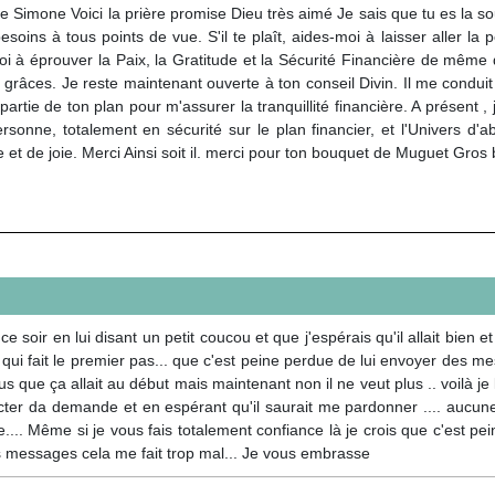
e Simone Voici la prière promise Dieu très aimé Je sais que tu es la so
soins à tous points de vue. S'il te plaît, aides-moi à laisser aller la
i à éprouver la Paix, la Gratitude et la Sécurité Financière de même 
grâces. Je reste maintenant ouverte à ton conseil Divin. Il me conduit
 partie de ton plan pour m'assurer la tranquillité financière. A présent 
ersonne, totalement en sécurité sur le plan financier, et l'Univers 
e et de joie. Merci Ainsi soit il. merci pour ton bouquet de Muguet Gr
soir en lui disant un petit coucou et que j'espérais qu'il allait bien 
i qui fait le premier pas... que c'est peine perdue de lui envoyer des 
lus que ça allait au début mais maintenant non il ne veut plus .. voilà 
ecter da demande et en espérant qu'il saurait me pardonner .... aucun
re.... Même si je vous fais totalement confiance là je crois que c'est pei
s messages cela me fait trop mal... Je vous embrasse