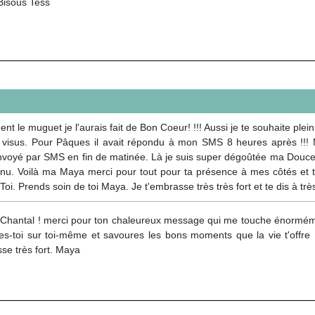
 Bisous Tess
nt le muguet je l'aurais fait de Bon Coeur! !!! Aussi je te souhaite plei
 visus. Pour Pâques il avait répondu à mon SMS 8 heures après !!! M
oyé par SMS en fin de matinée. Là je suis super dégoûtée ma Douce Amie
nnu. Voilà ma Maya merci pour tout pour ta présence à mes côtés et 
oi. Prends soin de toi Maya. Je t'embrasse très très fort et te dis à très 
 Chantal ! merci pour ton chaleureux message qui me touche énormém
s-toi sur toi-même et savoures les bons moments que la vie t'offre ! 
se très fort. Maya