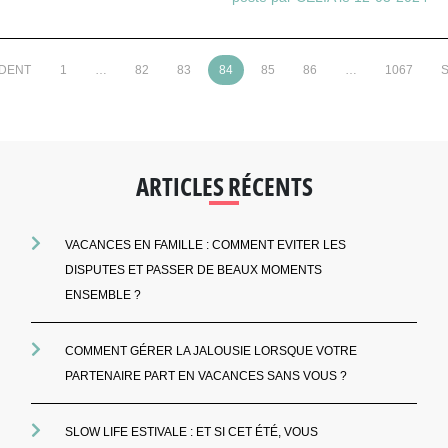
ÉDENT
1
…
82
83
84
85
86
…
1067
S
ARTICLES RÉCENTS
VACANCES EN FAMILLE : COMMENT EVITER LES
DISPUTES ET PASSER DE BEAUX MOMENTS
ENSEMBLE ?
COMMENT GÉRER LA JALOUSIE LORSQUE VOTRE
PARTENAIRE PART EN VACANCES SANS VOUS ?
SLOW LIFE ESTIVALE : ET SI CET ÉTÉ, VOUS