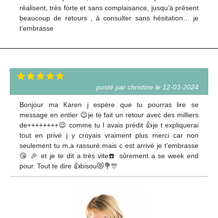
réalisent, très forte et sans complaisance, jusqu’à présent
beaucoup de retours , à consulter sans hésitation… je
t’embrasse
posté par christine le 12-03-2024
Bonjour ma Karen j espère que tu pourras lire se
message en entier 😉je te fait un retour avec des milliers
de++++++++😉 comme tu l avais prédit 👍je t expliquerai
tout en privé j y croyais vraiment plus merci car non
seulement tu m,a rassuré mais c est arrivé je t'embrasse
😘 🎉 et je te dit a très vite☎️ sûrement a se week end
pour. Tout te dire 👍bisou😻💐🎊