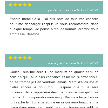
posté par béatrice le 17-03-2024
Encore merci Célia. J'ai pris note de tous vos conseils
pour me décharger l'esprit! Je vous recontacterai dans
quelque temps.. Je pense à moi désormais, promis! Vous
embrasse. Béatrice
posté par Camelia le 16-03-2024
Coucou sublime celia t une médium de qualité et tu es
celle en qui j ai le plus confiance et même si cette fois ci
on se trompe je t en voudrais jamais. Merci d'avoir été et
d'être encore là pour moi. J espere que tu le sera
toujours.. Je te rappellerai des que possible mm qu'on se
trompe. Tu comprendra mon msg.. Bisous à toi je t'adore
fort sache le.. t une personne en or qui aura toujours une
place dans mon cœur oubli pas ça.. bisous ma sublime