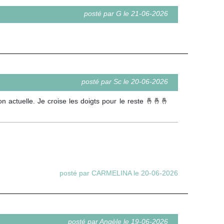
posté par G le 21-06-2026
posté par Sc le 20-06-2026
on actuelle. Je croise les doigts pour le reste 🤞🤞🤞
posté par CARMELINA le 20-06-2026
posté par Angèle le 19-06-2026