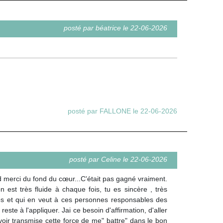
posté par béatrice le 22-06-2026
posté par FALLONE le 22-06-2026
posté par Celine le 22-06-2026
and merci du fond du cœur...C'était pas gagné vraiment.
est très fluide à chaque fois, tu es sincère , très
ps et qui en veut à ces personnes responsables des
este à l'appliquer. Jai ce besoin d'affirmation, d'aller
voir transmise cette force de me" battre" dans le bon