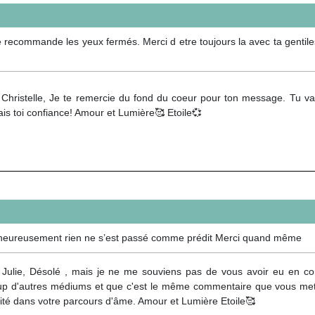
te recommande les yeux fermés. Merci d etre toujours la avec ta gentil
Christelle, Je te remercie du fond du coeur pour ton message. Tu vas 
is toi confiance! Amour et Lumière🥰 Etoile💞
alheureusement rien ne s’est passé comme prédit Merci quand même
 Julie, Désolé , mais je ne me souviens pas de vous avoir eu en con
p d'autres médiums et que c'est le même commentaire que vous mett
ité dans votre parcours d'âme. Amour et Lumière Etoile🥰