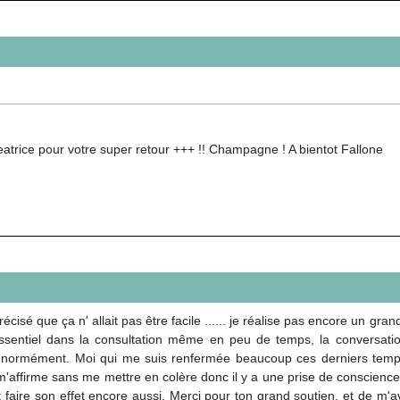
atrice pour votre super retour +++ !! Champagne ! A bientot Fallone
récisé que ça n' allait pas être facile ...... je réalise pas encore un gr
ssentiel dans la consultation même en peu de temps, la conversation 
e énormément. Moi qui me suis renfermée beaucoup ces derniers tem
 m'affirme sans me mettre en colère donc il y a une prise de conscience r
 faire son effet encore aussi. Merci pour ton grand soutien, et de m'a