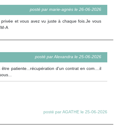
posté par marie-agnès le 26-06-2026
t privée et vous avez vu juste à chaque fois.Je vous
 .M-A
posté par Alexandra le 25-06-2026
être patiente...récupération d'un contrat en com....il
sous...
posté par AGATHE le 25-06-2026