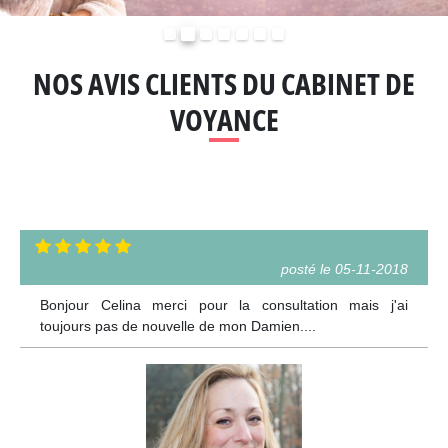
Précédent
Suivant
NOS AVIS CLIENTS DU CABINET DE
VOYANCE
posté le 05-11-2018
Bonjour Celina merci pour la consultation mais j'ai
toujours pas de nouvelle de mon Damien....