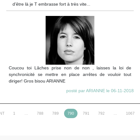
d'être là je T embrasse fort à très vite...
Coucou toi Lâches prise non de non , laisses la loi de
synchronicité se mettre en place arrêtes de vouloir tout
diriger! Gros bisou ARIANNE
posté par ARIANNE le 06-11-2018
NT
1
…
788
789
790
791
792
…
1067