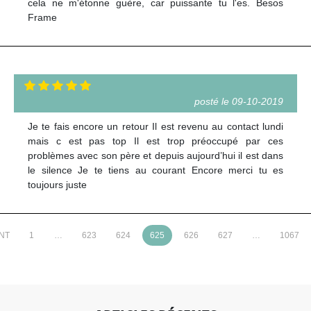
cela ne m'étonne guère, car puissante tu l'es. Besos
Frame
posté le 09-10-2019
Je te fais encore un retour Il est revenu au contact lundi
mais c est pas top Il est trop préoccupé par ces
problèmes avec son père et depuis aujourd’hui il est dans
le silence Je te tiens au courant Encore merci tu es
toujours juste
NT
1
…
623
624
625
626
627
…
1067