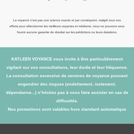
La voyance n'est pas une science exacte et par conséquent, malgré tous nos
efforts pour sélectionner les meilleurs voyantes et médiums, nous ne pouvons vous
fournir aucune garantie de résultat sur les prédictions ou leurs datations.
KATLEEN VOYANCE vous invite à être particulièrement
vigilant sur vos consultations, leur durée et leur fréquence.
La consultation excessive de services de voyance pouvant
engendrer des risques (endettement, isolement,
dépendance...) n’hésitez pas à vous faire assister en cas de
difficultés.
Nos promotions sont valables hors standard automatique