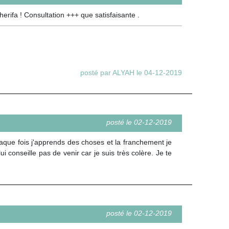
erifa ! Consultation +++ que satisfaisante .
posté par ALYAH le 04-12-2019
posté le 02-12-2019
aque fois j'apprends des choses et la franchement je
ui conseille pas de venir car je suis très colère. Je te
posté le 02-12-2019