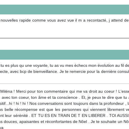
 nouvelles rapide comme vous avez vue il m a recontacté, j attend de v
 tu es plus qu une voyante, tu as vu mes échecs mon évolution au fil de
cte, avec bcp de bienveillance. Je te remercie pour la dernière consult
Miléna ! Merci pour ton commentaire qui me va droit au coeur ! L'esse
, avec ton coeur, ton âme et ta conscience . Et, je peux te dire que 
itif...hi ! hi ! hi ! Nos conversations sont toujours dans la profondeur 
us belle récompense est que les personnes qui viennent librement vers
ent leur sérénité . ET TU ES EN TRAIN DE T EN LIBERER . TOI AUSS
ns douces, apaisantes et réconfortantes de Nôel . Je te souhaite un Nôe
ya