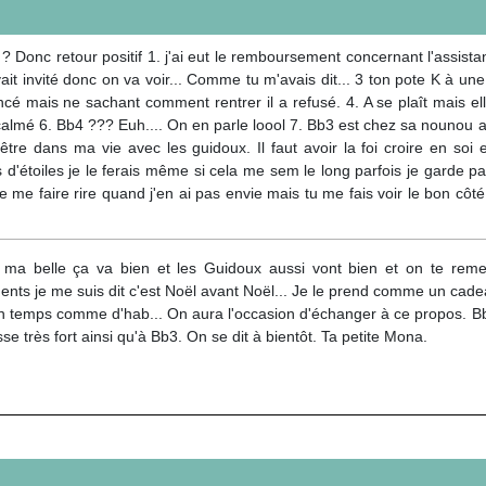
onc retour positif 1. j'ai eut le remboursement concernant l'assistante
ait invité donc on va voir... Comme tu m'avais dit... 3 ton pote K à un
elancé mais ne sachant comment rentrer il a refusé. 4. A se plaît mais e
st calmé 6. Bb4 ??? Euh.... On en parle loool 7. Bb3 est chez sa nounou
tre dans ma vie avec les guidoux. Il faut avoir la foi croire en soi 
s d'étoiles je le ferais même si cela me sem le long parfois je garde pa
me faire rire quand j'en ai pas envie mais tu me fais voir le bon côté
ma belle ça va bien et les Guidoux aussi vont bien et on te remer
nts je me suis dit c'est Noël avant Noël... Je le prend comme un cadea
 temps comme d'hab... On aura l'occasion d'échanger à ce propos. Bb4 
se très fort ainsi qu'à Bb3. On se dit à bientôt. Ta petite Mona.