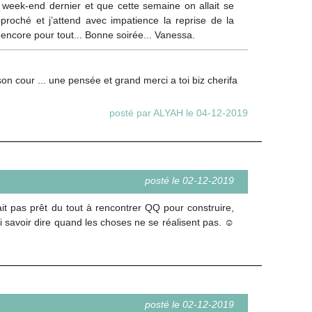
e week-end dernier et que cette semaine on allait se
proché et j’attend avec impatience la reprise de la
ci encore pour tout... Bonne soirée... Vanessa.
son cour ... une pensée et grand merci a toi biz cherifa
posté par ALYAH le 04-12-2019
posté le 02-12-2019
ait pas prêt du tout à rencontrer QQ pour construire,
i savoir dire quand les choses ne se réalisent pas. ☺
posté le 02-12-2019