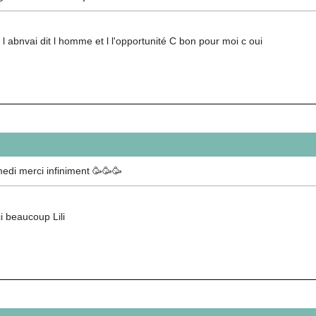
 l abnvai dit l homme et l l'opportunité C bon pour moi c oui
edi merci infiniment 🥳🥳🥳
i beaucoup Lili