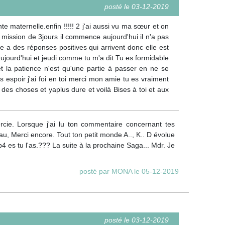
posté le 03-12-2019
 maternelle.enfin !!!!! 2 j'ai aussi vu ma sœur et on
e mission de 3jours il commence aujourd'hui il n'a pas
lle a des réponses positives qui arrivent donc elle est
 aujourd'hui et jeudi comme tu m'a dit Tu es formidable
et la patience n'est qu'une partie à passer en ne se
s espoir j'ai foi en toi merci mon amie tu es vraiment
 des choses et yaplus dure et voilà Bises à toi et aux
cie. Lorsque j'ai lu ton commentaire concernant tes
u, Merci encore. Tout ton petit monde A.., K.. D évolue
es tu l'as.??? La suite à la prochaine Saga... Mdr. Je
posté par MONA le 05-12-2019
posté le 03-12-2019