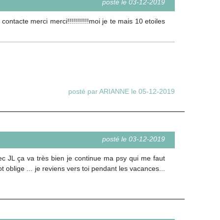
posté le 03-12-2019
ontacte merci merci!!!!!!!!!!!moi je te mais 10 etoiles
posté par ARIANNE le 05-12-2019
posté le 03-12-2019
ec JL ça va très bien je continue ma psy qui me faut
oblige ... je reviens vers toi pendant les vacances...