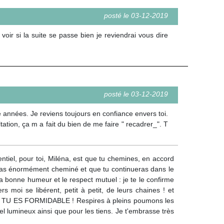
posté le 03-12-2019
oir si la suite se passe bien je reviendrai vous dire
posté le 03-12-2019
 années. Je reviens toujours en confiance envers toi.
ation, ça m a fait du bien de me faire " recadrer_". T
ntiel, pour toi, Miléna, est que tu chemines, en accord
tu as énormément cheminé et que tu continueras dans le
, la bonne humeur et le respect mutuel : je te le confirme
 moi se libérent, petit à petit, de leurs chaines ! et
I TU ES FORMIDABLE ! Respires à pleins poumons les
l lumineux ainsi que pour les tiens. Je t'embrasse très