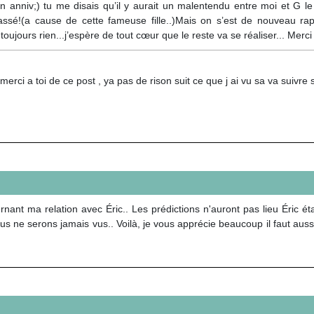
 anniv;) tu me disais qu’il y aurait un malentendu entre moi et G l
assé!(a cause de cette fameuse fille..)Mais on s’est de nouveau rap
e toujours rien...j’espère de tout cœur que le reste va se réaliser... Mer
merci a toi de ce post , ya pas de rison suit ce que j ai vu sa va suivre 
nant ma relation avec Éric.. Les prédictions n'auront pas lieu Éric ét
 ne serons jamais vus.. Voilà, je vous apprécie beaucoup il faut auss