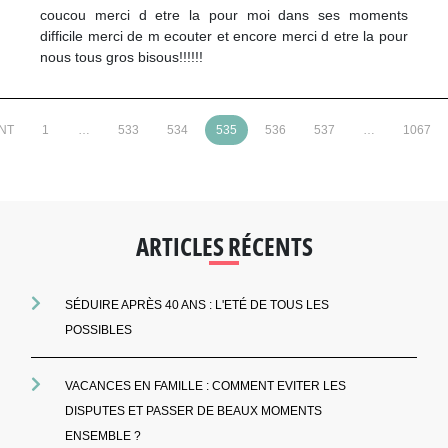
coucou merci d etre la pour moi dans ses moments
difficile merci de m ecouter et encore merci d etre la pour
nous tous gros bisous!!!!!!
NT
1
…
533
534
535
536
537
…
1067
ARTICLES RÉCENTS
SÉDUIRE APRÈS 40 ANS : L'ETÉ DE TOUS LES
POSSIBLES
VACANCES EN FAMILLE : COMMENT EVITER LES
DISPUTES ET PASSER DE BEAUX MOMENTS
ENSEMBLE ?