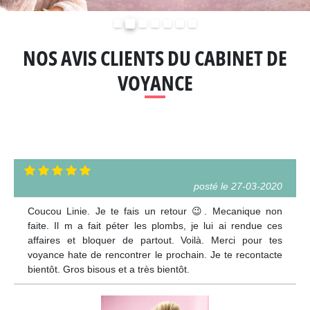
Précédent
Suivant
NOS AVIS CLIENTS DU CABINET DE
VOYANCE
posté le 27-03-2020
Coucou Linie. Je te fais un retour 😉. Mecanique non
faite. Il m a fait péter les plombs, je lui ai rendue ces
affaires et bloquer de partout. Voilà. Merci pour tes
voyance hate de rencontrer le prochain. Je te recontacte
bientôt. Gros bisous et a très bientôt.