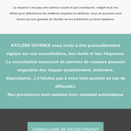
La voyance n'est pas une science exacte et par conséquent, malgré tous nos
efforts pour sélectionner les meilleurs voyantes et médiums, nous ne pouvons vous
fournir aucune garantie de résultat sur les prédictions ou leurs datations.
KATLEEN VOYANCE vous invite à être particulièrement
vigilant sur vos consultations, leur durée et leur fréquence.
La consultation excessive de services de voyance pouvant
engendrer des risques (endettement, isolement,
dépendance...) n’hésitez pas à vous faire assister en cas de
difficultés.
Nos promotions sont valables hors standard automatique
FORMULAIRE DE RECRUTEMENT