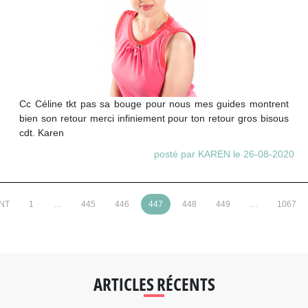
Cc Céline tkt pas sa bouge pour nous mes guides montrent
bien son retour merci infiniement pour ton retour gros bisous
cdt. Karen
posté par KAREN le 26-08-2020
NT
1
…
445
446
447
448
449
…
1067
ARTICLES RÉCENTS