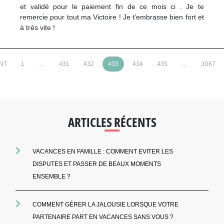
et validé pour le paiement fin de ce mois ci . Je te
remercie pour tout ma Victoire ! Je t'embrasse bien fort et
à très vite !
NT
1
…
431
432
433
434
435
…
1067
ARTICLES RÉCENTS
VACANCES EN FAMILLE : COMMENT EVITER LES
DISPUTES ET PASSER DE BEAUX MOMENTS
ENSEMBLE ?
COMMENT GÉRER LA JALOUSIE LORSQUE VOTRE
PARTENAIRE PART EN VACANCES SANS VOUS ?