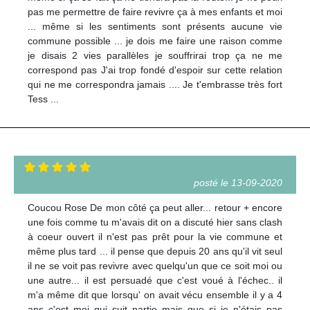
pas me permettre de faire revivre ça à mes enfants et moi
... même si les sentiments sont présents aucune vie
commune possible ... je dois me faire une raison comme
je disais 2 vies parallèles je souffrirai trop ça ne me
correspond pas J'ai trop fondé d'espoir sur cette relation
qui ne me correspondra jamais .... Je t'embrasse très fort
Tess ...
posté le 13-09-2020
Coucou Rose De mon côté ça peut aller... retour + encore
une fois comme tu m'avais dit on a discuté hier sans clash
à coeur ouvert il n'est pas prêt pour la vie commune et
même plus tard ... il pense que depuis 20 ans qu'il vit seul
il ne se voit pas revivre avec quelqu'un que ce soit moi ou
une autre... il est persuadé que c'est voué à l'échec.. il
m'a même dit que lorsqu' on avait vécu ensemble il y a 4
ans c'est moi qui suit partie mais que si je n'étais pas