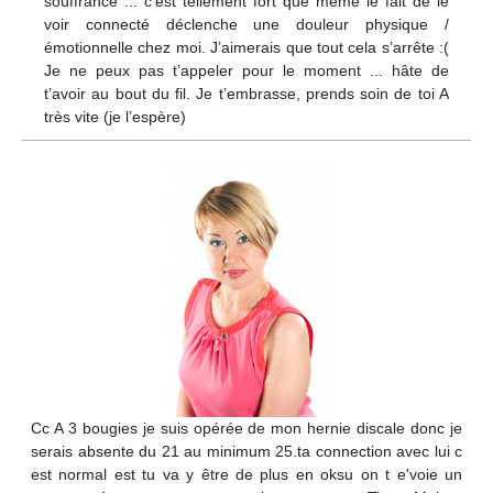
souffrance ... c’est tellement fort que même le fait de le
voir connecté déclenche une douleur physique /
émotionnelle chez moi. J’aimerais que tout cela s’arrête :(
Je ne peux pas t’appeler pour le moment ... hâte de
t’avoir au bout du fil. Je t’embrasse, prends soin de toi A
très vite (je l’espère)
Cc A 3 bougies je suis opérée de mon hernie discale donc je
serais absente du 21 au minimum 25.ta connection avec lui c
est normal est tu va y être de plus en oksu on t e'voie un