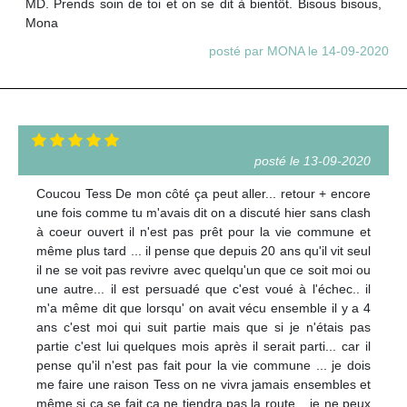
MD. Prends soin de toi et on se dit à bientôt. Bisous bisous,
Mona
posté par MONA le 14-09-2020
posté le 13-09-2020
Coucou Tess De mon côté ça peut aller... retour + encore
une fois comme tu m'avais dit on a discuté hier sans clash
à coeur ouvert il n'est pas prêt pour la vie commune et
même plus tard ... il pense que depuis 20 ans qu'il vit seul
il ne se voit pas revivre avec quelqu'un que ce soit moi ou
une autre... il est persuadé que c'est voué à l'échec.. il
m'a même dit que lorsqu' on avait vécu ensemble il y a 4
ans c'est moi qui suit partie mais que si je n'étais pas
partie c'est lui quelques mois après il serait parti... car il
pense qu'il n'est pas fait pour la vie commune ... je dois
me faire une raison Tess on ne vivra jamais ensembles et
même si ça se fait ça ne tiendra pas la route... je ne peux