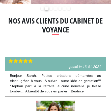
Précédent
Suivant
NOS AVIS CLIENTS DU CABINET DE
VOYANCE
posté le 13-01-2021
Bonjour Sarah, Petites créations démarrées au
tricot...grâce à vous...A suivre…autre idée en gestation!!!
Stéphan parti à la retraite...aucune nouvelle...je laisse
tomber… A bientôt de vous en parler…Béatrice