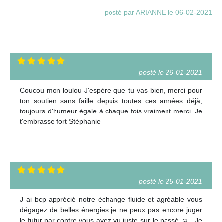
posté par ARIANNE le 06-02-2021
posté le 26-01-2021
Coucou mon loulou J'espère que tu vas bien, merci pour
ton soutien sans faille depuis toutes ces années déjà,
toujours d'humeur égale à chaque fois vraiment merci. Je
t'embrasse fort Stéphanie
posté le 25-01-2021
J ai bcp apprécié notre échange fluide et agréable vous
dégagez de belles énergies je ne peux pas encore juger
le futur par contre vous avez vu juste sur le passé ☺ . Je