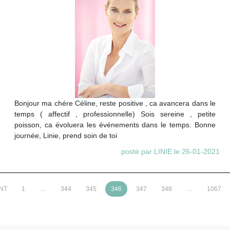
Bonjour ma chére Céline, reste positive , ca avancera dans le
temps ( affectif , professionnelle) Sois sereine , petite
poisson, ca évoluera les événements dans le temps. Bonne
journée, Linie, prend soin de toi
posté par LINIE le 26-01-2021
NT
1
…
344
345
346
347
348
…
1067