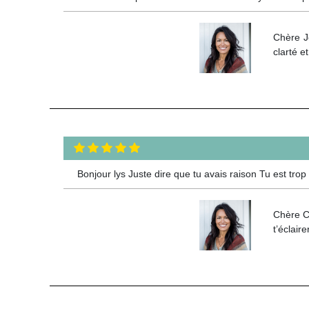
Chère J
clarté e
Bonjour lys Juste dire que tu avais raison Tu est trop 
Chère Ch
t’éclair