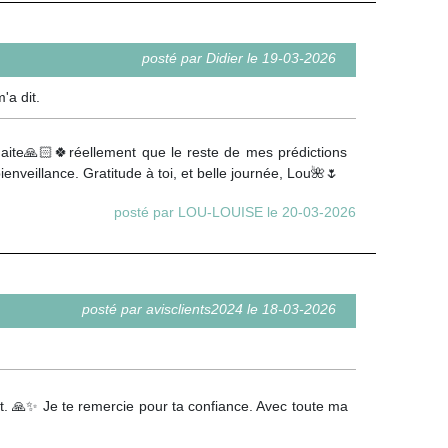
posté par Didier le 19-03-2026
'a dit.
uhaite🙏🏻🍀réellement que le reste de mes prédictions
bienveillance. Gratitude à toi, et belle journée, Lou🌺🌷
posté par LOU-LOUISE le 20-03-2026
posté par avisclients2024 le 18-03-2026
 🙏✨ Je te remercie pour ta confiance. Avec toute ma