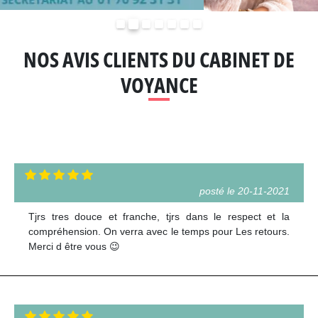
Précédent
Suivant
NOS AVIS CLIENTS DU CABINET DE
VOYANCE
posté le 20-11-2021
Tjrs tres douce et franche, tjrs dans le respect et la
compréhension. On verra avec le temps pour Les retours.
Merci d être vous 😉