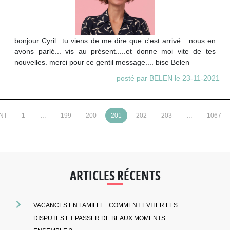
bonjour Cyril...tu viens de me dire que c'est arrivé....nous en
avons parlé... vis au présent.....et donne moi vite de tes
nouvelles. merci pour ce gentil message.... bise Belen
posté par BELEN le 23-11-2021
NT
1
…
199
200
201
202
203
…
1067
ARTICLES RÉCENTS
VACANCES EN FAMILLE : COMMENT EVITER LES
DISPUTES ET PASSER DE BEAUX MOMENTS