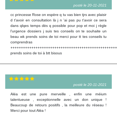
posté le 20-11-2021
cc princesse Rose on espère q tu vas bien tjrs avec plaisir
d t'avoir en consultation là j n 'ai pas pu t'avoir ce sera
dans qlqes temps dès q possible pour pop et moi j règle
l'urgence dossiers j suis tes conseils on te souhaite un
beau wk prends soins de toi merci pour tt tes conseils tu
comprendras
+++++++++++++++++++++++++++++++++++++++++++++++++++
prends soins de toi à btt bisous
posté le 20-11-2021
Aléa est une pure merveille , enfin une méium
talentueuse , exceptionnelle avec un don unique !
Beaucoup de retours positifs , la meilleure du réseau !
Merci pour tout Aléa !