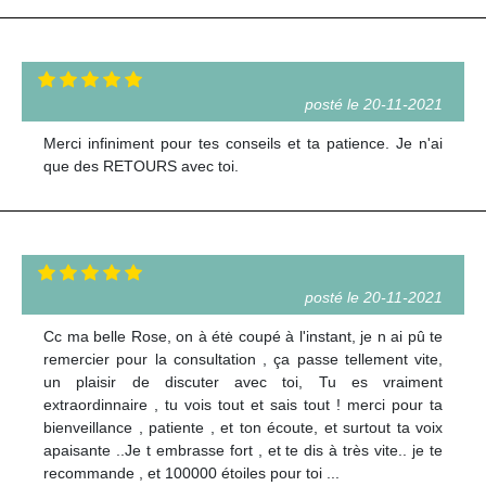
posté le 20-11-2021
Merci infiniment pour tes conseils et ta patience. Je n'ai
que des RETOURS avec toi.
posté le 20-11-2021
Cc ma belle Rose, on à étė coupé à l'instant, je n ai pû te
remercier pour la consultation , ça passe tellement vite,
un plaisir de discuter avec toi, Tu es vraiment
extraordinnaire , tu vois tout et sais tout ! merci pour ta
bienveillance , patiente , et ton écoute, et surtout ta voix
apaisante ..Je t embrasse fort , et te dis à très vite.. je te
recommande , et 100000 étoiles pour toi ...