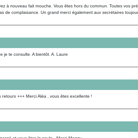
vez à nouveau fait mouche. Vous êtes hors du commun. Toutes vos prédi
 pas de complaisance. Un grand merci également aux secrétaires toujours
 je te consulte. A bientôt. A. Laure
 retours +++ Merci Aléa , vous êtes excellente !
 passé et vous êtes la seule . Merci Maggy