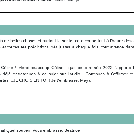
ein de belles choses et surtout la santé, ca a coupé tout à l'heure dés
é et toutes tes prédictions très justes à chaque fois, tout avance dan
 Céline ! Merci beaucoup Céline ! que cette année 2022 t'apporte l
déjà entretenues à ce sujet sur l'audio . Continues à t'affirmer et à
ertes ...JE CROIS EN TOI ! Je t'embrasse. Maya
rai! Quel soutien! Vous embrasse. Béatrice