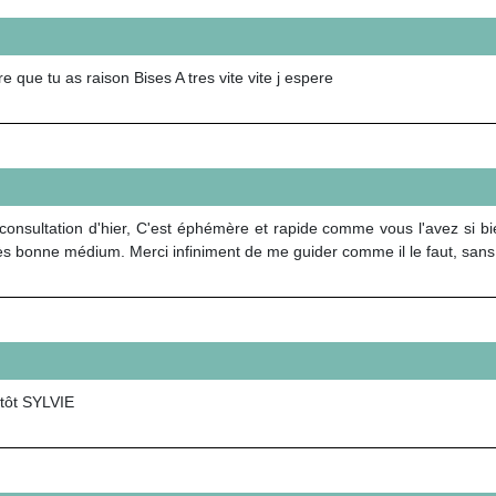
 que tu as raison Bises A tres vite vite j espere
onsultation d'hier, C'est éphémère et rapide comme vous l'avez si bien
ès bonne médium. Merci infiniment de me guider comme il le faut, san
ntôt SYLVIE