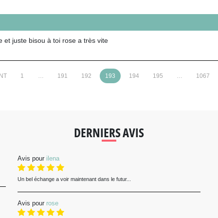
et juste bisou à toi rose a très vite
NT
1
…
191
192
193
194
195
…
1067
DERNIERS AVIS
Avis pour
ilena
Un bel échange a voir maintenant dans le futur...
Avis pour
rose