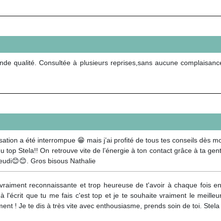
ande qualité. Consultée à plusieurs reprises,sans aucune complaisanc
sation a été interrompue 😁 mais j’ai profité de tous tes conseils dès mo
u top Stela!! On retrouve vite de l’énergie à ton contact grâce à ta gentil
jeudi😊😊. Gros bisous Nathalie
vraiment reconnaissante et trop heureuse de t'avoir à chaque fois en 
t à l'écrit que tu me fais c'est top et je te souhaite vraiment le meill
ent ! Je te dis à très vite avec enthousiasme, prends soin de toi. Stela