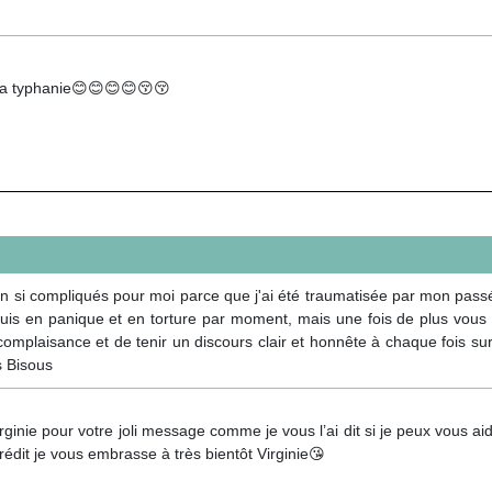
a typhanie😊😊😊😊😚😚
ion si compliqués pour moi parce que j'ai été traumatisée par mon pas
 suis en panique et en torture par moment, mais une fois de plus vou
omplaisance et de tenir un discours clair et honnête à chaque fois sur
s Bisous
rginie pour votre joli message comme je vous l’ai dit si je peux vous a
prédit je vous embrasse à très bientôt Virginie😘