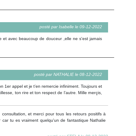
posté par Isabelle le 09-12-2022
e et avec beaucoup de douceur ,elle ne s'est jamais
posté par NATHALIE le 08-12-2022
n 1er appel et je t’en remercie infiniment. Toujours et
lesse, ton rire et ton respect de l’autre. Mille merçis,
consultation, et merci pour tous les retours positifs à
eur car tu es vraiment quelqu'un de fantastique Nathalie