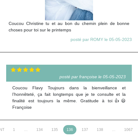
Coucou Christine tu et au bon du chemin plein de bonne
choses pour toi sur le printemps
posté par ROMY le 05-05-2023
posté par françoise le 05-05-2023
Coucou Flavy Toujours dans la bienveillance et
l’honnêteté, ça fait longtemps que je te consulte et la
finalité est toujours la même. Gratitude à toi👍😃
Françoise
NT
1
…
134
135
136
137
138
…
1067