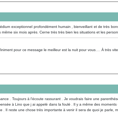
 Médium exceptionnel profondément humain , bienveillant et de très bons
ais même six mois après. Cerne très très bien les situations et les pe
finiment pour ce message le meilleur est la nuit pour vous…. À très vite
ce . Toujours à l'écoute rassurant . Je voudrais faire une parenthésé dé
e pensée à Lino que j ai appelé dans la foulé . Il y a même des moment
e . Il reste une chose très importante à venir il sera de quoi je parle