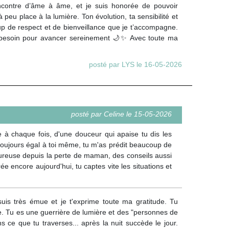
ncontre d’âme à âme, et je suis honorée de pouvoir
eu place à la lumière. Ton évolution, ta sensibilité et
oup de respect et de bienveillance que je t’accompagne.
 as besoin pour avancer sereinement 🌙✨ Avec toute ma
posté par LYS le 16-05-2026
posté par Celine le 15-05-2026
e à chaque fois, d'une douceur qui apaise tu dis les
. toujours égal à toi même, tu m'as prédit beaucoup de
ureuse depuis la perte de maman, des conseils aussi
e encore aujourd'hui, tu captes vite les situations et
uis très émue et je t'exprime toute ma gratitude. Tu
ne. Tu es une guerrière de lumière et des "personnes de
dans ce que tu traverses... après la nuit succède le jour.