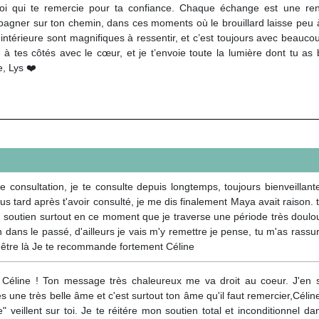
oi qui te remercie pour ta confiance. Chaque échange est une re
agner sur ton chemin, dans ces moments où le brouillard laisse peu à p
 intérieure sont magnifiques à ressentir, et c’est toujours avec beauc
e à tes côtés avec le cœur, et je t’envoie toute la lumière dont tu
e, Lys ❤️
e consultation, je te consulte depuis longtemps, toujours bienveillant
plus tard après t'avoir consulté, je me dis finalement Maya avait raison
 soutien surtout en ce moment que je traverse une période très doulo
dans le passé, d'ailleurs je vais m'y remettre je pense, tu m'as rassuré
d'être là Je te recommande fortement Céline
 Céline ! Ton message très chaleureux me va droit au coeur. J'en s
 une très belle âme et c'est surtout ton âme qu'il faut remercier,Céli
ble" veillent sur toi. Je te réitére mon soutien total et inconditionnel 