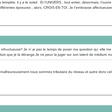
a tempête, il y a le soleil . Et l'UNIVERS , tout entier, désormais, t'ouvr
différentes épreuves , alors, CROIS EN TOI. Je t'embrasse affectueus
nfructueuse!! Je n' ai pas le temps de poser ma question qu' elle me 
éduis que je la dérange.Je ne peux la juger sur son talent de médium m
 malheureusement nous sommes tributaire du réseau et autre donx cela 