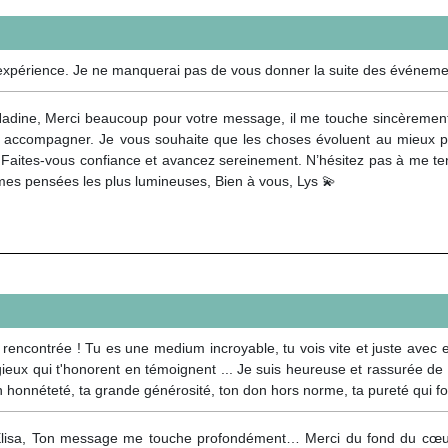
xpérience. Je ne manquerai pas de vous donner la suite des événement
adine, Merci beaucoup pour votre message, il me touche sincèrement
 accompagner. Je vous souhaite que les choses évoluent au mieux 
Faites-vous confiance et avancez sereinement. N’hésitez pas à me teni
mes pensées les plus lumineuses, Bien à vous, Lys 💫
rencontrée ! Tu es une medium incroyable, tu vois vite et juste avec e
ieux qui t'honorent en témoignent ... Je suis heureuse et rassurée de t
n honnéteté, ta grande générosité, ton don hors norme, ta pureté qui f
lisa, Ton message me touche profondément… Merci du fond du cœur 