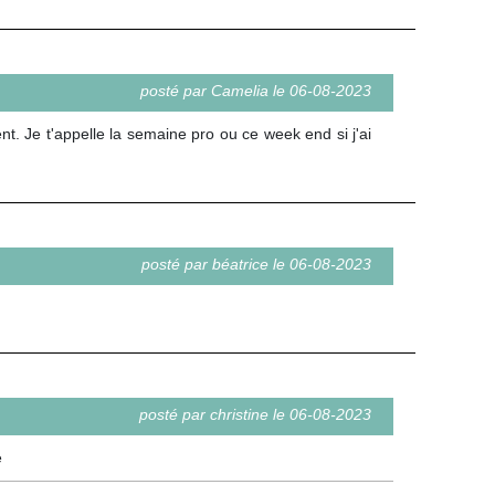
posté par Camelia le 06-08-2023
nt. Je t'appelle la semaine pro ou ce week end si j'ai
posté par béatrice le 06-08-2023
posté par christine le 06-08-2023
e