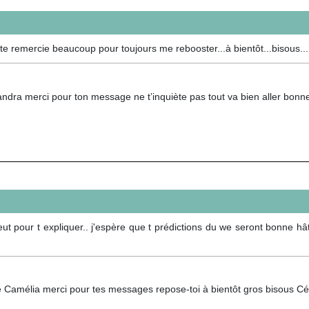
.je te remercie beaucoup pour toujours me rebooster...à bientôt...biso
ndra merci pour ton message ne t’inquiète pas tout va bien aller bonn
eut pour t expliquer.. j'espère que t prédictions du we seront bonne hât
e Camélia merci pour tes messages repose-toi à bientôt gros bisous Cé