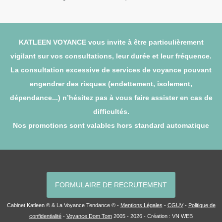
KATLEEN VOYANCE vous invite à être particulièrement
vigilant sur vos consultations, leur durée et leur fréquence.
La consultation excessive de services de voyance pouvant
engendrer des risques (endettement, isolement,
dépendance...) n’hésitez pas à vous faire assister en cas de
difficultés.
Nos promotions sont valables hors standard automatique
FORMULAIRE DE RECRUTEMENT
Cabinet Katleen © & La Voyance Tendance © -
Mentions Légales
-
CGUV
-
Politique de
confidentialité
-
Voyance Dom Tom
2005 - 2026 - Création :
VN WEB