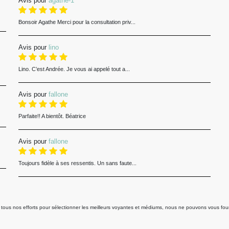
Avis pour
agathe-1
Bonsoir Agathe Merci pour la consultation priv...
Avis pour
lino
Lino. C’est Andrée. Je vous ai appelé tout a...
Avis pour
fallone
Parfaite!! A bientôt. Béatrice
Avis pour
fallone
Toujours fidèle à ses ressentis. Un sans faute...
us nos efforts pour sélectionner les meilleurs voyantes et médiums, nous ne pouvons vous fourni