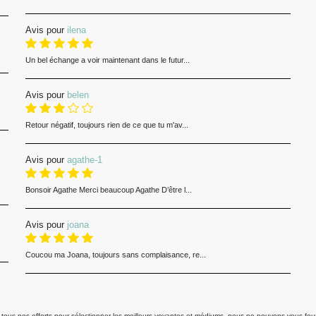
Avis pour
ilena
Un bel échange a voir maintenant dans le futur...
Avis pour
belen
Retour négatif, toujours rien de ce que tu m'av...
Avis pour
agathe-1
Bonsoir Agathe Merci beaucoup Agathe D’être l...
Avis pour
joana
Coucou ma Joana, toujours sans complaisance, re...
us nos efforts pour sélectionner les meilleurs voyantes et médiums, nous ne pouvons vous fourni