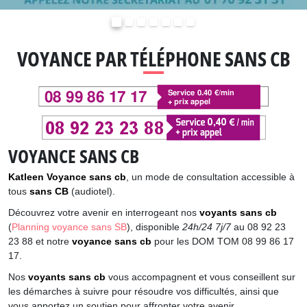
Précédent
Suivant
VOYANCE PAR TÉLÉPHONE SANS CB
VOYANCE SANS CB
Katleen Voyance sans cb
, un mode de consultation accessible à
tous
sans CB
(audiotel).
Découvrez votre avenir en interrogeant nos
voyants sans cb
(
Planning voyance sans SB
), disponible
24h/24 7j/7
au 08 92 23
23 88 et notre
voyance sans cb
pour les DOM TOM 08 99 86 17
17.
Nos
voyants sans cb
vous accompagnent et vous conseillent sur
les démarches à suivre pour résoudre vos difficultés, ainsi que
vous apportez un soutien pour affronter votre avenir.